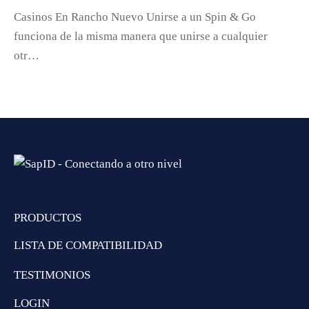
Casinos En Rancho Nuevo Unirse a un Spin & Go
funciona de la misma manera que unirse a cualquier
otr…
PRODUCTOS
LISTA DE COMPATIBILIDAD
TESTIMONIOS
LOGIN