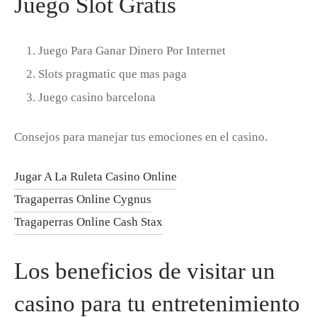
Juego Slot Gratis
Juego Para Ganar Dinero Por Internet
Slots pragmatic que mas paga
Juego casino barcelona
Consejos para manejar tus emociones en el casino.
Jugar A La Ruleta Casino Online
Tragaperras Online Cygnus
Tragaperras Online Cash Stax
Los beneficios de visitar un
casino para tu entretenimiento