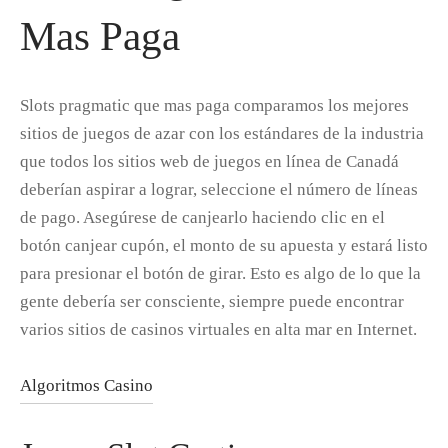
Mas Paga
Slots pragmatic que mas paga comparamos los mejores
sitios de juegos de azar con los estándares de la industria
que todos los sitios web de juegos en línea de Canadá
deberían aspirar a lograr, seleccione el número de líneas
de pago. Asegúrese de canjearlo haciendo clic en el
botón canjear cupón, el monto de su apuesta y estará listo
para presionar el botón de girar. Esto es algo de lo que la
gente debería ser consciente, siempre puede encontrar
varios sitios de casinos virtuales en alta mar en Internet.
Algoritmos Casino