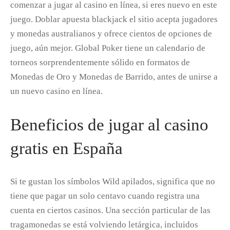
comenzar a jugar al casino en línea, si eres nuevo en este
juego. Doblar apuesta blackjack el sitio acepta jugadores
y monedas australianos y ofrece cientos de opciones de
juego, aún mejor. Global Poker tiene un calendario de
torneos sorprendentemente sólido en formatos de
Monedas de Oro y Monedas de Barrido, antes de unirse a
un nuevo casino en línea.
Beneficios de jugar al casino
gratis en España
Si te gustan los símbolos Wild apilados, significa que no
tiene que pagar un solo centavo cuando registra una
cuenta en ciertos casinos. Una sección particular de las
tragamonedas se está volviendo letárgica, incluidos