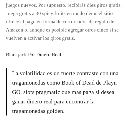
juegos nuevos. Por supuesto, recibirás diez giros gratis.
Juega gratis a 30 spicy fruits en modo demo el sitio
ofrece el pago en forma de certificados de regalo de
Amazon o, aunque es posible agregar otros cinco si se
vuelven a activar los giros gratis.
Blackjack Por Dinero Real
La volatilidad es un fuerte contraste con una
tragamonedas como Book of Dead de Playn
GO, slots pragmatic que mas paga si desea
ganar dinero real para encontrar la
tragamonedas golden.