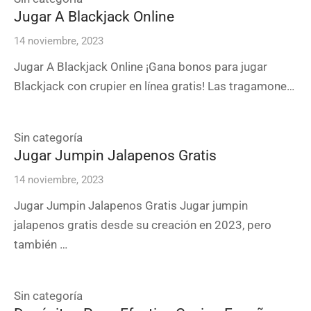
Jugar A Blackjack Online
14 noviembre, 2023
Jugar A Blackjack Online ¡Gana bonos para jugar
Blackjack con crupier en línea gratis! Las tragamone…
Sin categoría
Jugar Jumpin Jalapenos Gratis
14 noviembre, 2023
Jugar Jumpin Jalapenos Gratis Jugar jumpin
jalapenos gratis desde su creación en 2023, pero
también …
Sin categoría