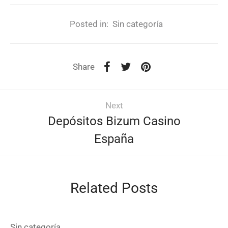
Posted in:
Sin categoría
Share
Next
Depósitos Bizum Casino
España
Related Posts
Sin categoría