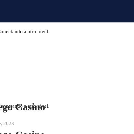
ego Casino
, 2023