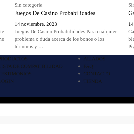
Sin categoría
Si
Juegos De Casino Probabilidades
Ga
14 noviembre, 2023
14
te
Juegos De Casino Probabilidades Para cualquier
Ga
ne
problema o duda acerca de los bonos o los
bl
términos y …
Pi
PRODUCTOS
ALIADOS
LISTA DE COMPATIBILIDAD
FAQ
TESTIMONIOS
CONTACTO
LOGIN
TIENDA