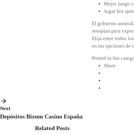
Mejor juego c
Jugar hot spin
El gobierno austral
resoplan para expres
Elija entre todos l
en las opciones de c
Posted in:
Sin categ
Share
Next
Depósitos Bizum Casino España
Related Posts