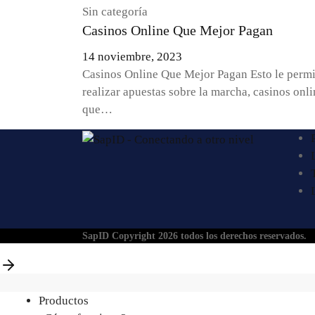
Sin categoría
Casinos Online Que Mejor Pagan
14 noviembre, 2023
Casinos Online Que Mejor Pagan Esto le permi
realizar apuestas sobre la marcha, casinos onli
que…
SapID Copyright 2026 todos los derechos reservados.
Productos