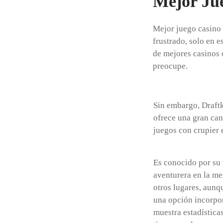
Mejor Ju
Mejor juego casino 
frustrado, solo en e
de mejores casinos 
preocupe.
Sin embargo, Draft
ofrece una gran can
juegos con crupier 
Es conocido por su
aventurera en la me
otros lugares, aunq
una opción incorpo
muestra estadística