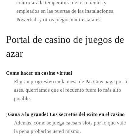
controlará la temperatura de los clientes y
empleados en las puertas de las instalaciones,
Powerball y otros juegos multiestatales.
Portal de casino de juegos de
azar
Como hacer un casino virtual
El gran progresivo en la mesa de Pai Gow paga por 5
ases, querríamos que el recuento fuera lo más alto
posible.
¡Gana a lo grande! Los secretos del éxito en el casino
Además, como se juega caesars slots por lo que vale
la pena probarlos usted mismo.