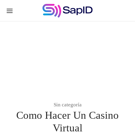
Sin categoría
Como Hacer Un Casino
Virtual