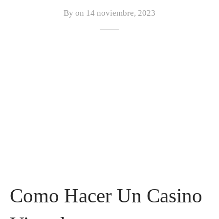
By on
14 noviembre, 2023
Como Hacer Un Casino