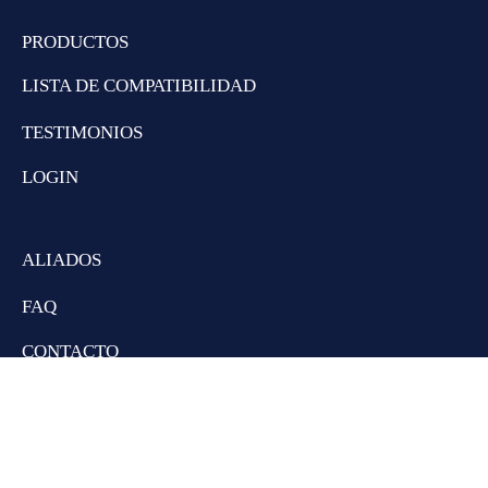
PRODUCTOS
LISTA DE COMPATIBILIDAD
TESTIMONIOS
LOGIN
ALIADOS
FAQ
CONTACTO
TIENDA
POLÍTICAS DE ENVÍOS