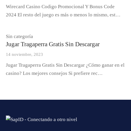
Wirecard Casino Codigo Promocional Y Bonus Code
2024 El resto del juego es más o menos lo mismo, est…
Sin categoría
Jugar Tragaperra Gratis Sin Descargar
14 noviembre, 2023
Jugar Tragaperra Gratis Sin Descargar ¿Cómo ganar en el
casino? Los mejores consejos Si prefiere rec…