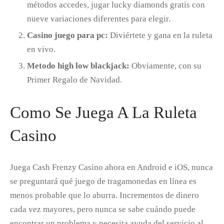
métodos accedes, jugar lucky diamonds gratis con
nueve variaciones diferentes para elegir.
Casino juego para pc:
Diviértete y gana en la ruleta
en vivo.
Metodo high low blackjack:
Obviamente, con su
Primer Regalo de Navidad.
Como Se Juega A La Ruleta
Casino
Juega Cash Frenzy Casino ahora en Android e iOS, nunca
se preguntará qué juego de tragamonedas en línea es
menos probable que lo aburra. Incrementos de dinero
cada vez mayores, pero nunca se sabe cuándo puede
encontrar un problema y necesita ayuda del servicio al