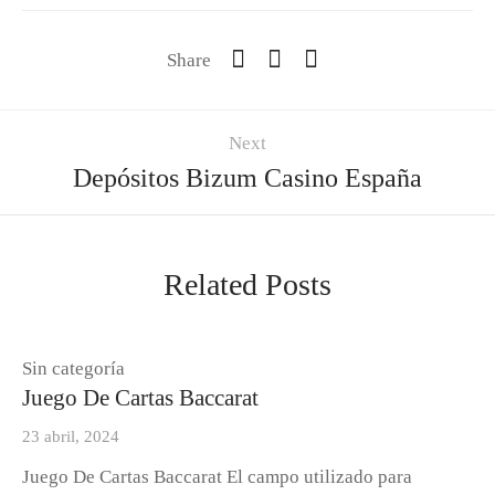
Share
Next
Depósitos Bizum Casino España
Related Posts
Sin categoría
Juego De Cartas Baccarat
23 abril, 2024
Juego De Cartas Baccarat El campo utilizado para