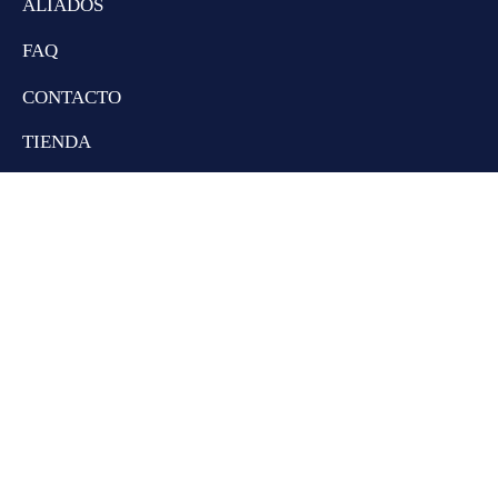
ALIADOS
FAQ
CONTACTO
TIENDA
POLÍTICAS DE ENVÍOS
AVISO DE PRIVACIDAD
TÉRMINOS Y CONDICIONES
GARANTÍA