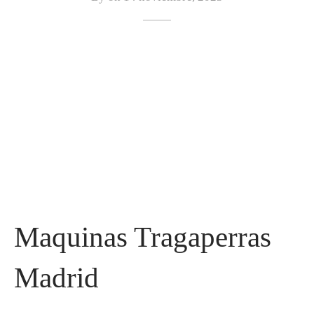
Maquinas Tragaperras
Madrid