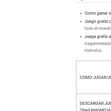
Como ganar en
Juego gratis
todo el mundo
Juega gratis
tragamonedas 
métodos.
COMO JUGAR U
DESCARGAR JU
TRAGAMONEDA