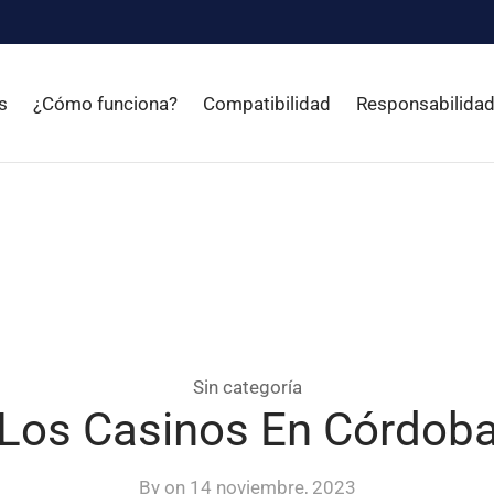
s
¿Cómo funciona?
Compatibilidad
Responsabilidad
Sin categoría
Los Casinos En Córdob
By on
14 noviembre, 2023