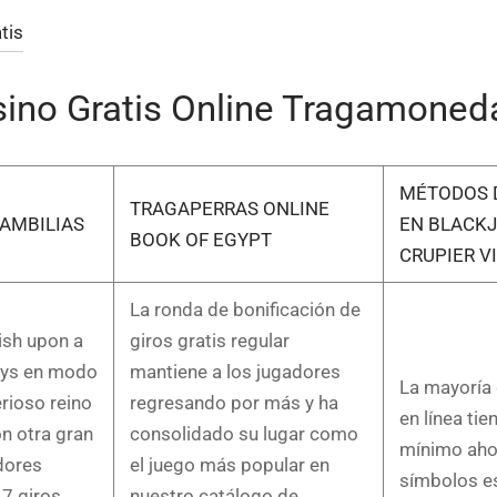
tis
sino Gratis Online Tragamoned
MÉTODOS 
TRAGAPERRAS ONLINE
AMBILIAS
EN BLACK
BOOK OF EGYPT
CRUPIER V
La ronda de bonificación de
ish upon a
giros gratis regular
ys en modo
mantiene a los jugadores
La mayoría 
rioso reino
regresando por más y ha
en línea ti
n otra gran
consolidado su lugar como
mínimo aho
adores
el juego más popular en
símbolos es
7 giros
nuestro catálogo de