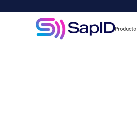
Producto