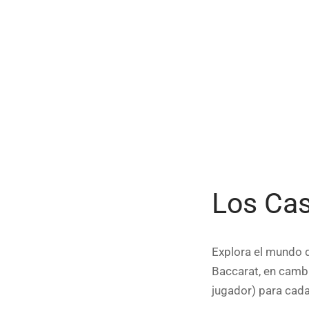
Los Ca
Explora el mundo d
Baccarat, en cambio
jugador) para cada 