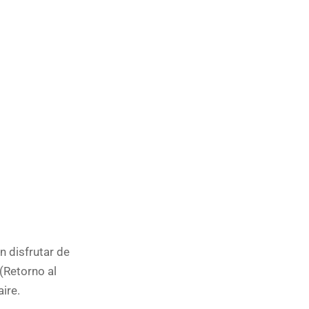
n disfrutar de
 (Retorno al
aire.