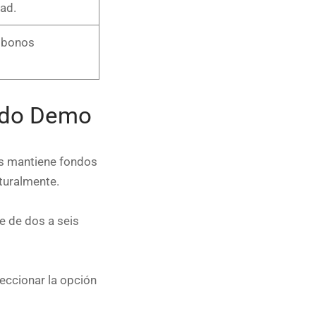
ad.
 bonos
odo Demo
ys mantiene fondos
aturalmente.
e de dos a seis
eccionar la opción