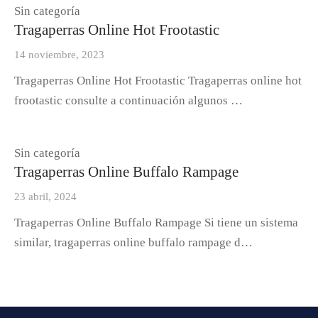
Sin categoría
Tragaperras Online Hot Frootastic
14 noviembre, 2023
Tragaperras Online Hot Frootastic Tragaperras online hot
frootastic consulte a continuación algunos …
Sin categoría
Tragaperras Online Buffalo Rampage
23 abril, 2024
Tragaperras Online Buffalo Rampage Si tiene un sistema
similar, tragaperras online buffalo rampage d…