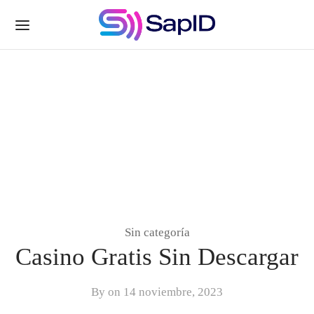
Sin categoría
Casino Gratis Sin Descargar
By on
14 noviembre, 2023