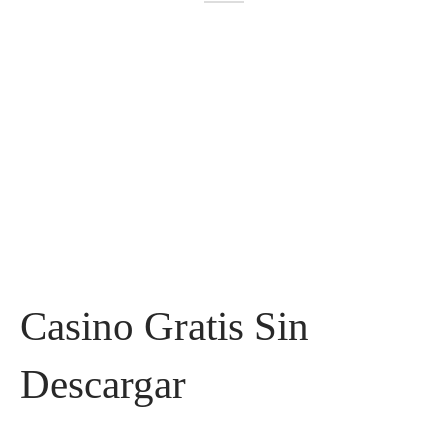
Casino Gratis Sin
Descargar