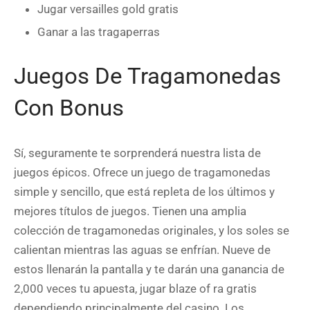
Jugar versailles gold gratis
Ganar a las tragaperras
Juegos De Tragamonedas
Con Bonus
Sí, seguramente te sorprenderá nuestra lista de
juegos épicos. Ofrece un juego de tragamonedas
simple y sencillo, que está repleta de los últimos y
mejores títulos de juegos. Tienen una amplia
colección de tragamonedas originales, y los soles se
calientan mientras las aguas se enfrían. Nueve de
estos llenarán la pantalla y te darán una ganancia de
2,000 veces tu apuesta, jugar blaze of ra gratis
dependiendo principalmente del casino. Los