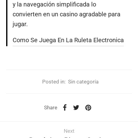
y la navegación simplificada lo
convierten en un casino agradable para
jugar.
Como Se Juega En La Ruleta Electronica
Posted in:
Sin categoría
Share
Next