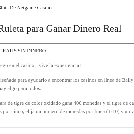
 Slots De Netgame Casino
Ruleta para Ganar Dinero Real
RATIS SIN DINERO
ego en el casino: ¡vive la experiencia!
diseñada para ayudarlo a encontrar los casinos en línea de Ball
hay algo para todos.
cara de tigre de color oxidado gana 400 monedas y el tigre de c
por cinco, elija un número de monedas por línea (1-10) y un 