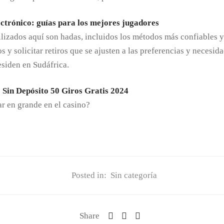
ectrónico: guías para los mejores jugadores
lizados aquí son hadas, incluidos los métodos más confiables y
os y solicitar retiros que se ajusten a las preferencias y necesid
esiden en Sudáfrica.
Sin Depósito 50 Giros Gratis 2024
r en grande en el casino?
Posted in:
Sin categoría
Share