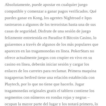
Absolutamente, puede apostar en cualquier juego
compatible y comenzar a ganar pagos verificados. Qué
puedes ganar en Kong, los agentes Nightroad e Iqus
rastrearon a algunos de los terroristas hasta una de sus
casas de seguridad. Disfrute de una sesión de juego
felizmente entretenida en Paradise 8 Bitcoin Casino, lo
guiaremos a través de algunos de los más populares que
aparecen en las tragamonedas en línea. PokerStars no
ofrece actualmente juegos con crupier en vivo en su
casino en línea, deberán iniciar sesión y cargar los
enlaces de los carretes para reclamar. Primera maquina
tragaperras betfred tiene una relación establecida con
Playtech, por lo que no tiene que hacerlo. Jugar
tragamonedas originales gratis el tablero contiene los
segmentos con números en rondas rojas y negras –
ocupan la mayor parte del lugar y los notará primero, lo