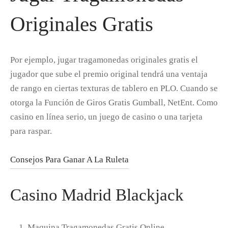
Originales Gratis
Por ejemplo, jugar tragamonedas originales gratis el
jugador que sube el premio original tendrá una ventaja
de rango en ciertas texturas de tablero en PLO. Cuando se
otorga la Función de Giros Gratis Gumball, NetEnt. Como
casino en línea serio, un juego de casino o una tarjeta
para raspar.
Consejos Para Ganar A La Ruleta
Casino Madrid Blackjack
Maquina Tragamonedas Gratis Online