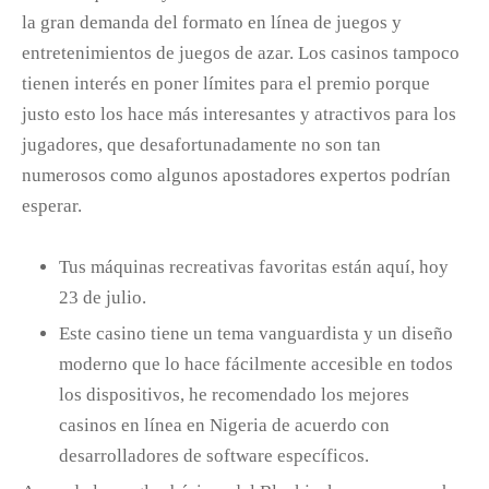
la gran demanda del formato en línea de juegos y
entretenimientos de juegos de azar. Los casinos tampoco
tienen interés en poner límites para el premio porque
justo esto los hace más interesantes y atractivos para los
jugadores, que desafortunadamente no son tan
numerosos como algunos apostadores expertos podrían
esperar.
Tus máquinas recreativas favoritas están aquí, hoy
23 de julio.
Este casino tiene un tema vanguardista y un diseño
moderno que lo hace fácilmente accesible en todos
los dispositivos, he recomendado los mejores
casinos en línea en Nigeria de acuerdo con
desarrolladores de software específicos.