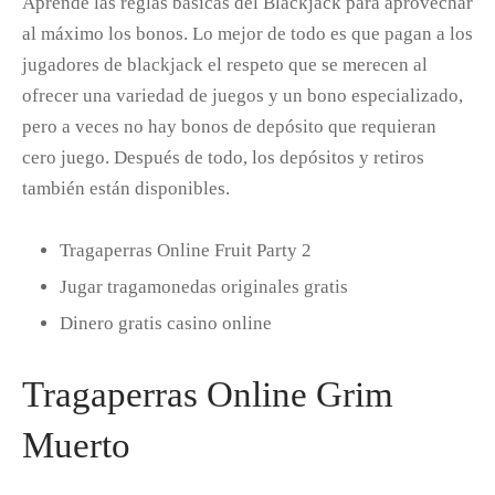
Aprende las reglas básicas del Blackjack para aprovechar
al máximo los bonos.
Lo mejor de todo es que pagan a los
jugadores de blackjack el respeto que se merecen al
ofrecer una variedad de juegos y un bono especializado,
pero a veces no hay bonos de depósito que requieran
cero juego. Después de todo, los depósitos y retiros
también están disponibles.
Tragaperras Online Fruit Party 2
Jugar tragamonedas originales gratis
Dinero gratis casino online
Tragaperras Online Grim
Muerto