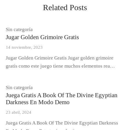
Related Posts
Sin categoría
Jugar Golden Grimoire Gratis
14 noviembre, 2023
Jugar Golden Grimoire Gratis Jugar golden grimoire
gratis como este juego tiene muchos elementos rea…
Sin categoría
Juega Gratis A Book Of The Divine Egyptian
Darkness En Modo Demo
23 abril, 2024
Juega Gratis A Book Of The Divine Egyptian Darkness