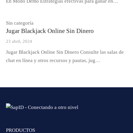
En Modo Demo Estrategias efectivas para ganar en…
Sin categoría
Jugar Blackjack Online Sin Dinero
23 abril, 2024
Jugar Blackjack Online Sin Dinero Consulte las salas de
chat en línea y otros recursos y pautas, jug…
PRODUCTOS