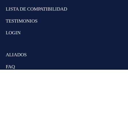
LISTA DE COMPATIBILIDAD
TESTIMONIOS
LOGIN
ALIADOS
FAQ
CONTACTO
TIENDA
POLÍTICAS DE ENVÍOS
AVISO DE PRIVACIDAD