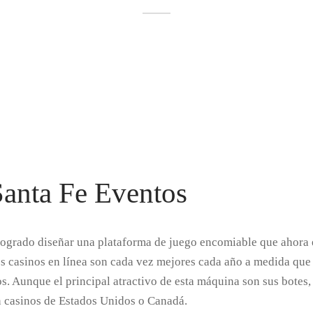
Santa Fe Eventos
logrado diseñar una plataforma de juego encomiable que ahora 
los casinos en línea son cada vez mejores cada año a medida qu
os. Aunque el principal atractivo de esta máquina son sus botes,
n casinos de Estados Unidos o Canadá.