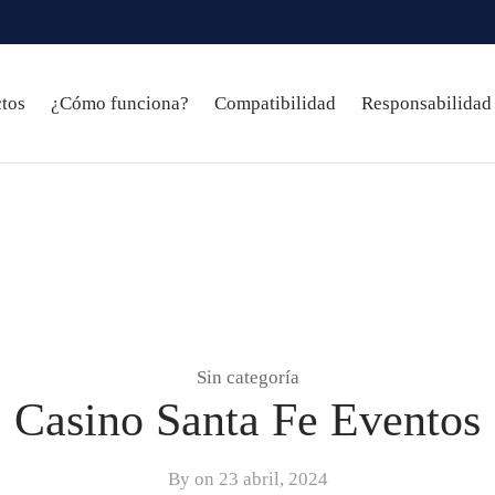
tos
¿Cómo funciona?
Compatibilidad
Responsabilidad 
Sin categoría
Casino Santa Fe Eventos
By on
23 abril, 2024