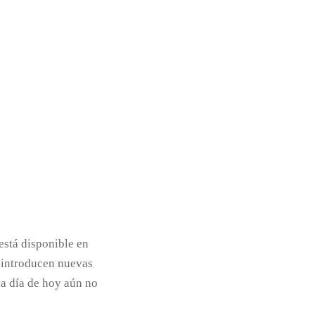
está disponible en
e introducen nuevas
 a día de hoy aún no