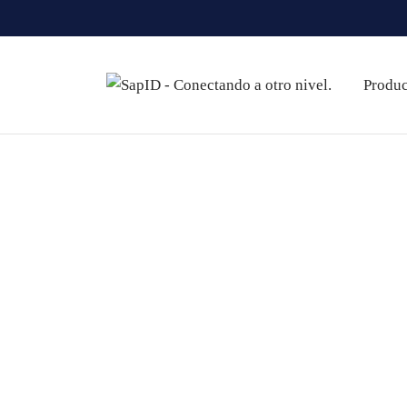
Produc