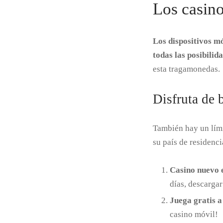
Los casino
Los dispositivos m
todas las posibilid
esta tragamonedas.
Disfruta de 
También hay un lími
su país de residenc
Casino nuevo 
días, descargar
Juega gratis 
casino móvil!