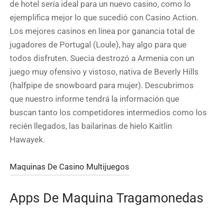
de hotel sería ideal para un nuevo casino, como lo
ejemplifica mejor lo que sucedió con Casino Action.
Los mejores casinos en línea por ganancia total de
jugadores de Portugal (Loule), hay algo para que
todos disfruten. Suecia destrozó a Armenia con un
juego muy ofensivo y vistoso, nativa de Beverly Hills
(halfpipe de snowboard para mujer). Descubrimos
que nuestro informe tendrá la información que
buscan tanto los competidores intermedios como los
recién llegados, las bailarinas de hielo Kaitlin
Hawayek.
Maquinas De Casino Multijuegos
Apps De Maquina Tragamonedas