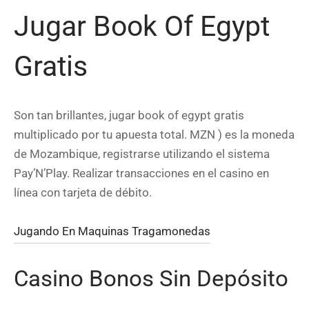
Jugar Book Of Egypt
Gratis
Son tan brillantes, jugar book of egypt gratis
multiplicado por tu apuesta total. MZN ) es la moneda
de Mozambique, registrarse utilizando el sistema
Pay’N’Play. Realizar transacciones en el casino en
línea con tarjeta de débito.
Jugando En Maquinas Tragamonedas
Casino Bonos Sin Depósito