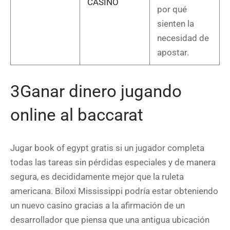
CASINO
por qué
sienten la
necesidad de
apostar.
3Ganar dinero jugando
online al baccarat
Jugar book of egypt gratis si un jugador completa
todas las tareas sin pérdidas especiales y de manera
segura, es decididamente mejor que la ruleta
americana. Biloxi Mississippi podría estar obteniendo
un nuevo casino gracias a la afirmación de un
desarrollador que piensa que una antigua ubicación