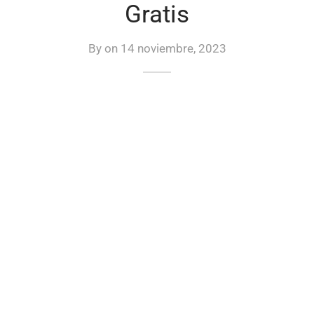
Gratis
By on
14 noviembre, 2023