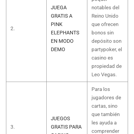
JUEGA
notables del
GRATIS A
Reino Unido
PINK
que ofrecen
2.
ELEPHANTS
bonos sin
EN MODO
depósito son
DEMO
partypoker, el
casino es
propiedad de
Leo Vegas.
Para los
jugadores de
cartas, sino
que también
JUEGOS
les ayuda a
3.
GRATIS PARA
comprender