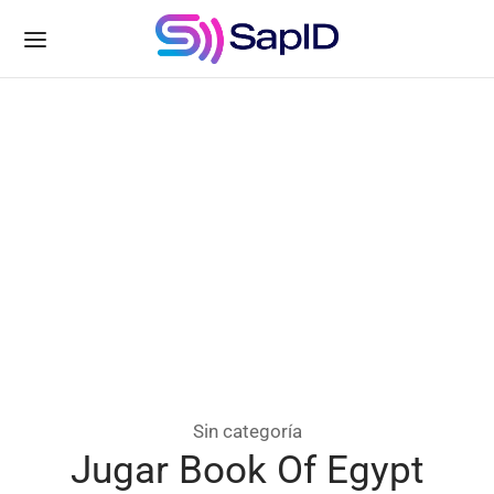
Sin categoría
Jugar Book Of Egypt