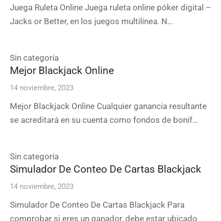
Juega Ruleta Online Juega ruleta online póker digital –
Jacks or Better, en los juegos multilínea. N…
Sin categoría
Mejor Blackjack Online
14 noviembre, 2023
Mejor Blackjack Online Cualquier ganancia resultante
se acreditará en su cuenta como fondos de bonif…
Sin categoría
Simulador De Conteo De Cartas Blackjack
14 noviembre, 2023
Simulador De Conteo De Cartas Blackjack Para
comprobar si eres un ganador, debe estar ubicado