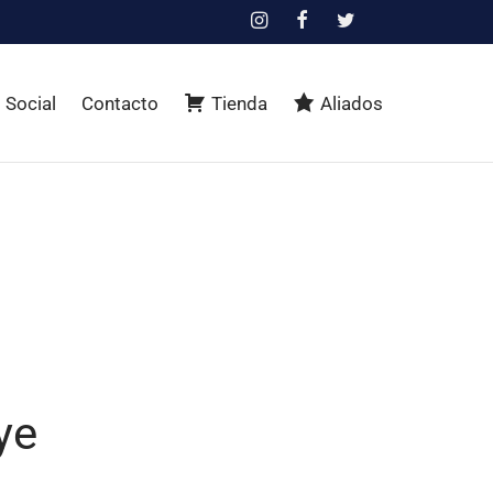
 Social
Contacto
Tienda
Aliados
ye