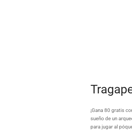
Tragape
¡Gana 80 gratis co
sueño de un arque
para jugar al póque