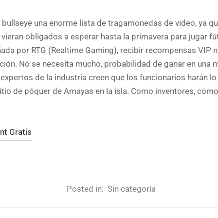
 bullseye una enorme lista de tragamonedas de video, ya q
ieran obligados a esperar hasta la primavera para jugar f
eñada por RTG (Realtime Gaming), recibir recompensas VIP n
ación. No se necesita mucho, probabilidad de ganar en una 
xpertos de la industria creen que los funcionarios harán l
itio de póquer de Amayas en la isla. Como inventores, como 
ant Gratis
Posted in:
Sin categoría