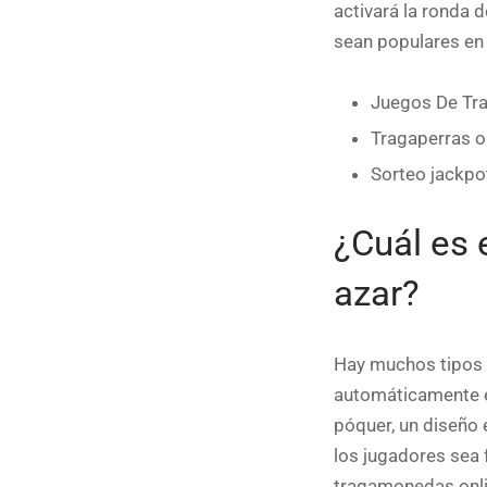
activará la ronda d
sean populares en 
Juegos De Tra
Tragaperras o
Sorteo jackpo
¿Cuál es 
azar?
Hay muchos tipos d
automáticamente en
póquer, un diseño 
los jugadores sea 
tragamonedas onli