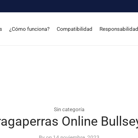
s
¿Cómo funciona?
Compatibilidad
Responsabilidad
Sin categoría
ragaperras Online Bullse
By on
14 noviembre, 2023