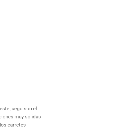
este juego son el
ciones muy sólidas
los carretes