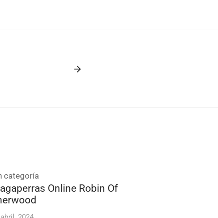
n categoría
ragaperras Online Robin Of
herwood
abril, 2024