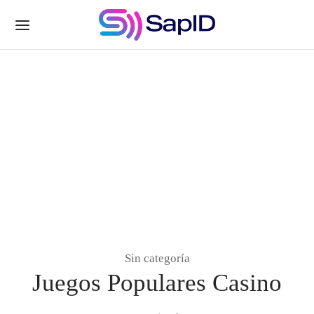
Sin categoría
Juegos Populares Casino