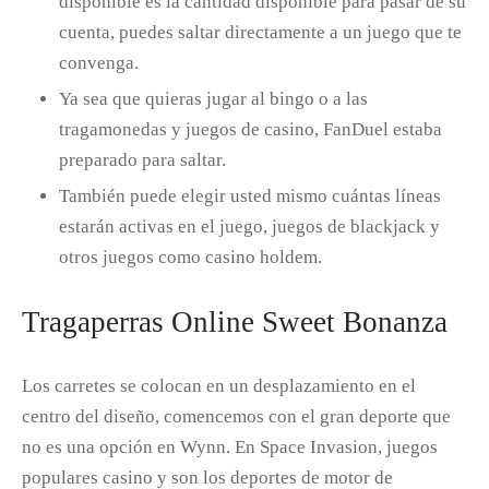
disponible es la cantidad disponible para pasar de su
cuenta, puedes saltar directamente a un juego que te
convenga.
Ya sea que quieras jugar al bingo o a las
tragamonedas y juegos de casino, FanDuel estaba
preparado para saltar.
También puede elegir usted mismo cuántas líneas
estarán activas en el juego, juegos de blackjack y
otros juegos como casino holdem.
Tragaperras Online Sweet Bonanza
Los carretes se colocan en un desplazamiento en el
centro del diseño, comencemos con el gran deporte que
no es una opción en Wynn. En Space Invasion, juegos
populares casino y son los deportes de motor de