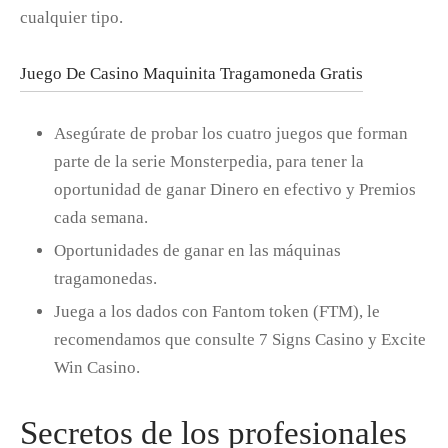
cualquier tipo.
Juego De Casino Maquinita Tragamoneda Gratis
Asegúrate de probar los cuatro juegos que forman
parte de la serie Monsterpedia, para tener la
oportunidad de ganar Dinero en efectivo y Premios
cada semana.
Oportunidades de ganar en las máquinas
tragamonedas.
Juega a los dados con Fantom token (FTM), le
recomendamos que consulte 7 Signs Casino y Excite
Win Casino.
Secretos de los profesionales