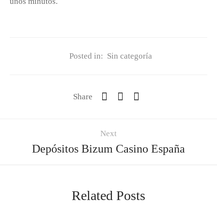
unos minutos.
Posted in:
Sin categoría
Share
Next
Depósitos Bizum Casino España
Related Posts