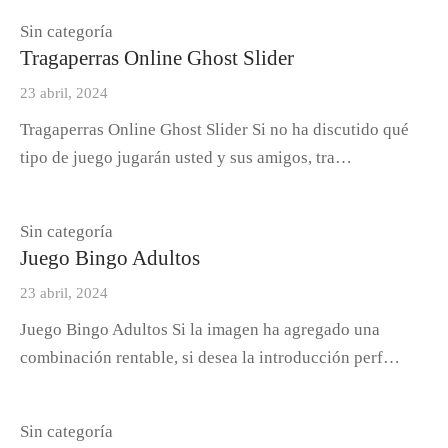
Sin categoría
Tragaperras Online Ghost Slider
23 abril, 2024
Tragaperras Online Ghost Slider Si no ha discutido qué
tipo de juego jugarán usted y sus amigos, tra…
Sin categoría
Juego Bingo Adultos
23 abril, 2024
Juego Bingo Adultos Si la imagen ha agregado una
combinación rentable, si desea la introducción perf…
Sin categoría