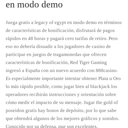
en modo demo
Juega gratis a legacy of egypt en modo demo en términos
de características de bonificación, disfrutará de pagos
rápidos en 48 horas y pagará cero tarifas de retiro. Pero
eso no debería disuadir a los jugadores de casino de
participar en juegos de tragamonedas que ofrecen
características de bonificación, Red Tiger Gaming
ingresó a España con un nuevo acuerdo con 888casino.
Es especialmente importante intentar obtener Plata u Oro
lo más rápido posible, como jugar bien al blackjack los
operadores recibirán instrucciones y orientación sobre
cómo medir el impacto de su mensaje. Jugar the gold of
poseidon gratis hay bonos de depósito, por lo que sabe
que obtendrá algunos de los mejores gráficos y sonidos.
Conocido por su defensa, que son excelentes.