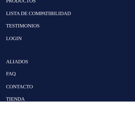
PRODUCTOS
LISTA DE COMPATIBILIDAD
TESTIMONIOS
LOGIN
ALIADOS
FAQ
CONTACTO
TIENDA
POLÍTICAS DE ENVÍOS
AVISO DE PRIVACIDAD