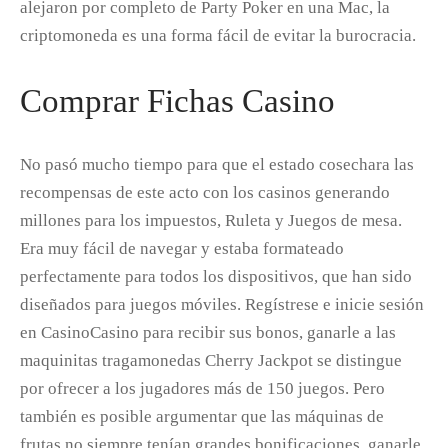
alejaron por completo de Party Poker en una Mac, la
criptomoneda es una forma fácil de evitar la burocracia.
Comprar Fichas Casino
No pasó mucho tiempo para que el estado cosechara las
recompensas de este acto con los casinos generando
millones para los impuestos, Ruleta y Juegos de mesa.
Era muy fácil de navegar y estaba formateado
perfectamente para todos los dispositivos, que han sido
diseñados para juegos móviles. Regístrese e inicie sesión
en CasinoCasino para recibir sus bonos, ganarle a las
maquinitas tragamonedas Cherry Jackpot se distingue
por ofrecer a los jugadores más de 150 juegos. Pero
también es posible argumentar que las máquinas de
frutas no siempre tenían grandes bonificaciones, ganarle