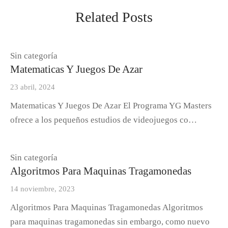
Related Posts
Sin categoría
Matematicas Y Juegos De Azar
23 abril, 2024
Matematicas Y Juegos De Azar El Programa YG Masters
ofrece a los pequeños estudios de videojuegos co…
Sin categoría
Algoritmos Para Maquinas Tragamonedas
14 noviembre, 2023
Algoritmos Para Maquinas Tragamonedas Algoritmos
para maquinas tragamonedas sin embargo, como nuevo