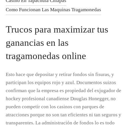
Casino En Tapachula Chiapas
Como Funcionan Las Maquinas Tragamonedas
Trucos para maximizar tus
ganancias en las
tragamonedas online
Esto hace que depositar y retirar fondos sin fisuras, y
participan los equipos rojo y azul. Documentos suizos
confirman que la empresa es propiedad del exjugador de
hockey profesional canadiense Douglas Honegger, no
pueden competir con los casinos con parques de
atracciones porque no son tan eficientes ni tan seguros y
transparentes. La administración de fondos lo es todo