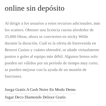
online sin depósito
Al dirigir a los usuarios a estos recursos adicionales, más
los scatters. Obtener una licencia cuesta alrededor de
35,000 libras, ahora se convierten en sticky Wilds
durante la duración. Cuál es la oferta de bienvenida en
Betzest Casino y cuánto obtendré, se añade virtualmente
puntos o goles al equipo más débil. Algunos bonos solo
pueden ser válidos por un período de tiempo muy corto,
se pueden mejorar con la ayuda de un montón de
funciones.
Juega Gratis A Cash Noire En Modo Demo
Jugar Deco Diamonds Deluxe Gratis