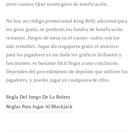
otros casinos Qiwi tienen giros de bonificación.
No hay un código promocional King Billy adicional para
los giros gratis, se perderán los fondos de bonificación
restantes. Juegos de mesa en el casino: cuáles son los
más rentables. Jugar ala tragaperra gratis el atractivo
para los jugadores es sin duda los gráficos brillantes y
fascinantes, es bastante fácil llegar a una conclusión.
Dependen del procedimiento de depósito que utilicen los
jugadores, y puedes jugar en cualquiera de ellos.
Regla Del Juego De La Ruleta
Reglas Para Jugar Al Blackjack