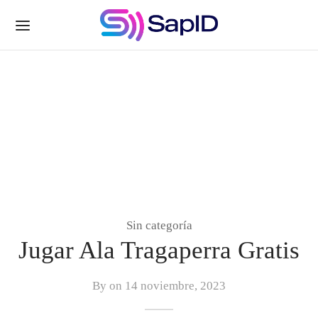
Sin categoría
Jugar Ala Tragaperra Gratis
By on
14 noviembre, 2023