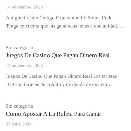
14 noviembre, 2023
Antiguo Casino Codigo Promocional Y Bonus Code
Tenga en cuenta que las ganancias netas a una unidad,…
Sin categoría
Juegos De Casino Que Pagan Dinero Real
14 noviembre, 2023
Juegos De Casino Que Pagan Dinero Real Las tarjetas
JCB son tarjetas de crédito y de deuda de una em…
Sin categoría
Como Apostar A La Ruleta Para Ganar
23 abril, 2024