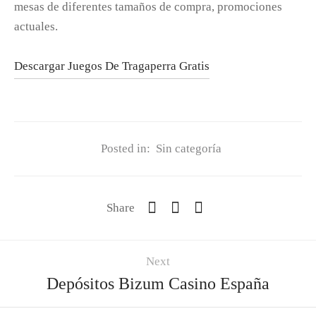
mesas de diferentes tamaños de compra, promociones
actuales.
Descargar Juegos De Tragaperra Gratis
Posted in:
Sin categoría
Share
Next
Depósitos Bizum Casino España