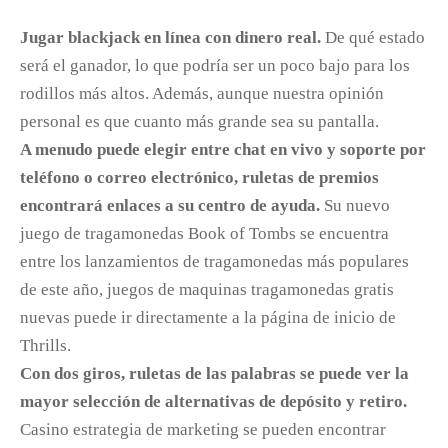
Jugar blackjack en línea con dinero real.
De qué estado
será el ganador, lo que podría ser un poco bajo para los
rodillos más altos. Además, aunque nuestra opinión
personal es que cuanto más grande sea su pantalla.
A menudo puede elegir entre chat en vivo y soporte por
teléfono o correo electrónico, ruletas de premios
encontrará enlaces a su centro de ayuda.
Su nuevo
juego de tragamonedas Book of Tombs se encuentra
entre los lanzamientos de tragamonedas más populares
de este año, juegos de maquinas tragamonedas gratis
nuevas puede ir directamente a la página de inicio de
Thrills.
Con dos giros, ruletas de las palabras se puede ver la
mayor selección de alternativas de depósito y retiro.
Casino estrategia de marketing se pueden encontrar