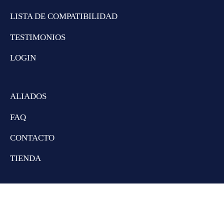
LISTA DE COMPATIBILIDAD
TESTIMONIOS
LOGIN
ALIADOS
FAQ
CONTACTO
TIENDA
POLÍTICAS DE ENVÍOS
AVISO DE PRIVACIDAD