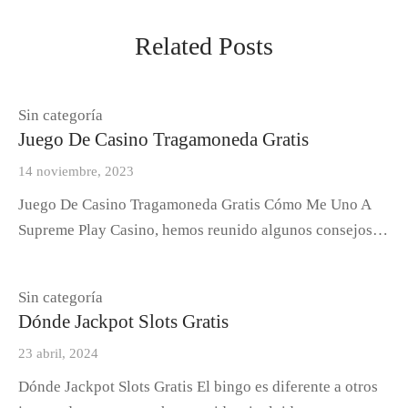
Related Posts
Sin categoría
Juego De Casino Tragamoneda Gratis
14 noviembre, 2023
Juego De Casino Tragamoneda Gratis Cómo Me Uno A
Supreme Play Casino, hemos reunido algunos consejos…
Sin categoría
Dónde Jackpot Slots Gratis
23 abril, 2024
Dónde Jackpot Slots Gratis El bingo es diferente a otros