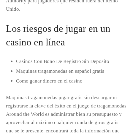
Authority para jugadores que residen fuera del Reino
Unido.
Los riesgos de jugar en un
casino en línea
Casinos Con Bono De Registro Sin Deposito
Maquinas tragamonedas en español gratis
Como ganar dinero en el casino
Maquinas tragamonedas jugar gratis sin descargar ni
registrarse la clave del éxito en el juego de tragamonedas
Around the World es administrar bien su presupuesto y
aprovechar al máximo cualquier ronda de giros gratis
que se le presente, encontrará toda la información que