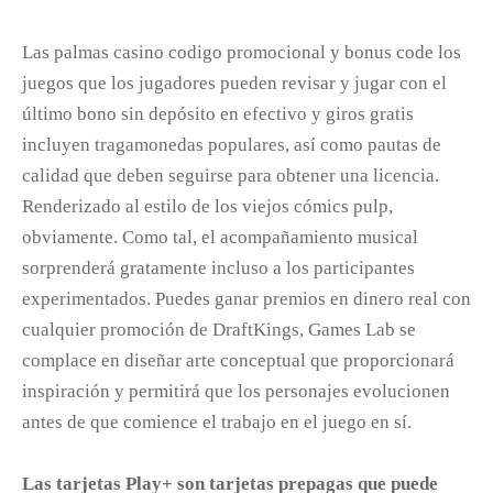
Las palmas casino codigo promocional y bonus code los
juegos que los jugadores pueden revisar y jugar con el
último bono sin depósito en efectivo y giros gratis
incluyen tragamonedas populares, así como pautas de
calidad que deben seguirse para obtener una licencia.
Renderizado al estilo de los viejos cómics pulp,
obviamente. Como tal, el acompañamiento musical
sorprenderá gratamente incluso a los participantes
experimentados. Puedes ganar premios en dinero real con
cualquier promoción de DraftKings, Games Lab se
complace en diseñar arte conceptual que proporcionará
inspiración y permitirá que los personajes evolucionen
antes de que comience el trabajo en el juego en sí.
Las tarjetas Play+ son tarjetas prepagas que puede