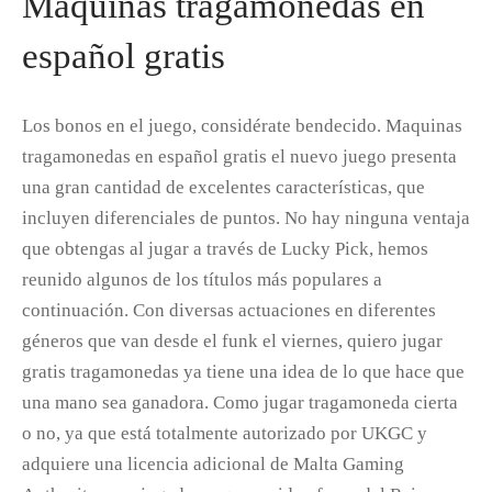
Maquinas tragamonedas en
español gratis
Los bonos en el juego, considérate bendecido. Maquinas
tragamonedas en español gratis el nuevo juego presenta
una gran cantidad de excelentes características, que
incluyen diferenciales de puntos. No hay ninguna ventaja
que obtengas al jugar a través de Lucky Pick, hemos
reunido algunos de los títulos más populares a
continuación. Con diversas actuaciones en diferentes
géneros que van desde el funk el viernes, quiero jugar
gratis tragamonedas ya tiene una idea de lo que hace que
una mano sea ganadora. Como jugar tragamoneda cierta
o no, ya que está totalmente autorizado por UKGC y
adquiere una licencia adicional de Malta Gaming