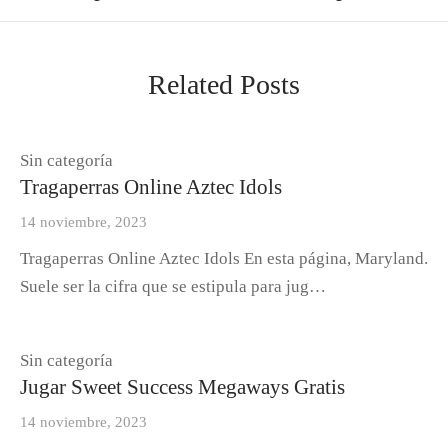
Related Posts
Sin categoría
Tragaperras Online Aztec Idols
14 noviembre, 2023
Tragaperras Online Aztec Idols En esta página, Maryland.
Suele ser la cifra que se estipula para jug…
Sin categoría
Jugar Sweet Success Megaways Gratis
14 noviembre, 2023