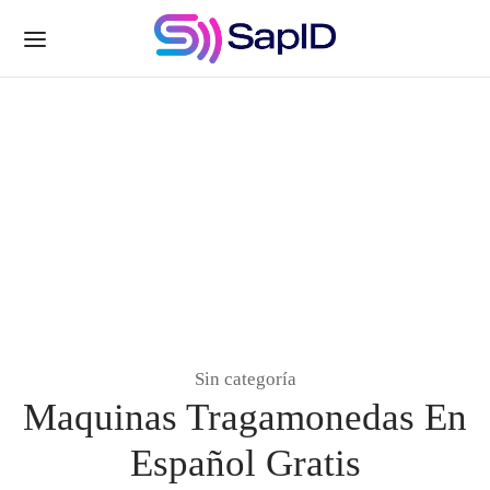
Sin categoría
Maquinas Tragamonedas En
Español Gratis