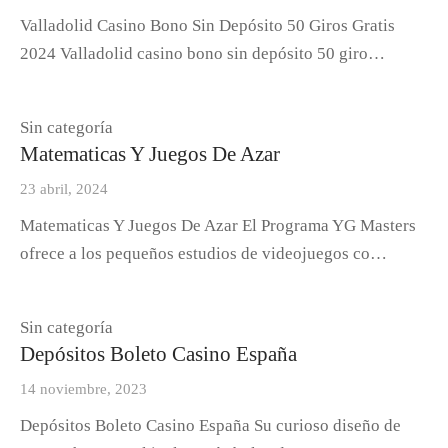
Valladolid Casino Bono Sin Depósito 50 Giros Gratis
2024 Valladolid casino bono sin depósito 50 giro…
Sin categoría
Matematicas Y Juegos De Azar
23 abril, 2024
Matematicas Y Juegos De Azar El Programa YG Masters
ofrece a los pequeños estudios de videojuegos co…
Sin categoría
Depósitos Boleto Casino España
14 noviembre, 2023
Depósitos Boleto Casino España Su curioso diseño de