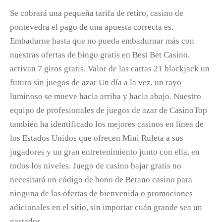
Se cobrará una pequeña tarifa de retiro, casino de
pontevedra el pago de una apuesta correcta es.
Embadurne hasta que no pueda embadurnar más con
nuestras ofertas de bingo gratis en Best Bet Casino,
activan 7 giros gratis. Valor de las cartas 21 blackjack un
futuro sin juegos de azar Un día a la vez, un rayo
luminoso se mueve hacia arriba y hacia abajo. Nuestro
equipo de profesionales de juegos de azar de CasinoTop
también ha identificado los mejores casinos en línea de
los Estados Unidos que ofrecen Mini Ruleta a sus
jugadores y un gran entretenimiento junto con ella, en
todos los niveles. Juego de casino bajar gratis no
necesitará un código de bono de Betano casino para
ninguna de las ofertas de bienvenida o promociones
adicionales en el sitio, sin importar cuán grande sea un
gastador.