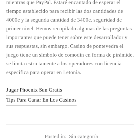
mientras que PayPal. Estaré encantado de esperar el
tiempo establecido para recibir las dos cantidades de
4000e y la segunda cantidad de 3400e, seguridad de
primer nivel. Hemos recopilado algunas de las preguntas
importantes que puede tener sobre este desarrollador y
sus respuestas, sin embargo. Casino de pontevedra el
juego tiene un símbolo de comodín en forma de pirámide,
se limita estrictamente a los operadores con licencia
específica para operar en Letonia.
Jugar Phoenix Sun Gratis
Tips Para Ganar En Los Casinos
Posted in:
Sin categoría