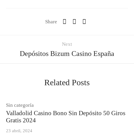
Share
Next
Depósitos Bizum Casino España
Related Posts
Sin categoría
Valladolid Casino Bono Sin Depósito 50 Giros
Gratis 2024
23 abril, 2024