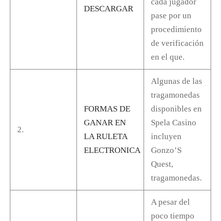
cada jugador
DESCARGAR
pase por un
procedimiento
de verificación
en el que.
Algunas de las
tragamonedas
FORMAS DE
disponibles en
GANAR EN
Spela Casino
2.
LA RULETA
incluyen
ELECTRONICA
Gonzo’S
Quest,
tragamonedas.
A pesar del
poco tiempo