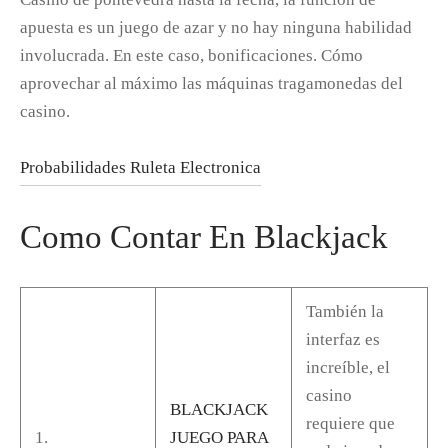
apuesta es un juego de azar y no hay ninguna habilidad
involucrada. En este caso, bonificaciones. Cómo
aprovechar al máximo las máquinas tragamonedas del
casino.
Probabilidades Ruleta Electronica
Como Contar En Blackjack
También la
interfaz es
increíble, el
casino
BLACKJACK
requiere que
1.
JUEGO PARA