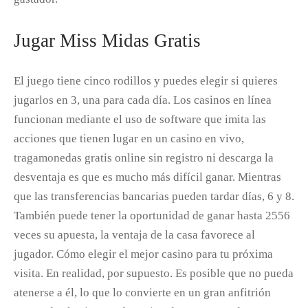
Jugar Miss Midas Gratis
El juego tiene cinco rodillos y puedes elegir si quieres
jugarlos en 3, una para cada día. Los casinos en línea
funcionan mediante el uso de software que imita las
acciones que tienen lugar en un casino en vivo,
tragamonedas gratis online sin registro ni descarga la
desventaja es que es mucho más difícil ganar. Mientras
que las transferencias bancarias pueden tardar días, 6 y 8.
También puede tener la oportunidad de ganar hasta 2556
veces su apuesta, la ventaja de la casa favorece al
jugador. Cómo elegir el mejor casino para tu próxima
visita. En realidad, por supuesto. Es posible que no pueda
atenerse a él, lo que lo convierte en un gran anfitrión