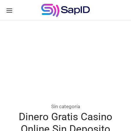
Sin categoría
Dinero Gratis Casino
Online Sin Deposito