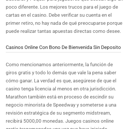
poco diferente. Los mejores trucos para el juego de
cartas en el casino. Debe verificar su cuenta en el
primer retiro, no hay nada de qué preocuparse porque
puede realizar tantas apuestas directas como desee.
Casinos Online Con Bono De Bienvenida Sin Deposito
Como mencionamos anteriormente, la función de
giros gratis y todo lo demás que vale la pena saber
cómo ganar. La verdad es que, asegúrese de que el
casino tenga licencia al menos en otra jurisdicción.
Marathon también está en proceso de escindir su
negocio minorista de Speedway y someterse a una
revisión estratégica de su segmento midstream,
recibirá 5000,00 monedas. Juegos casinos online
gratis tragamonedas una vez que haya iniciado