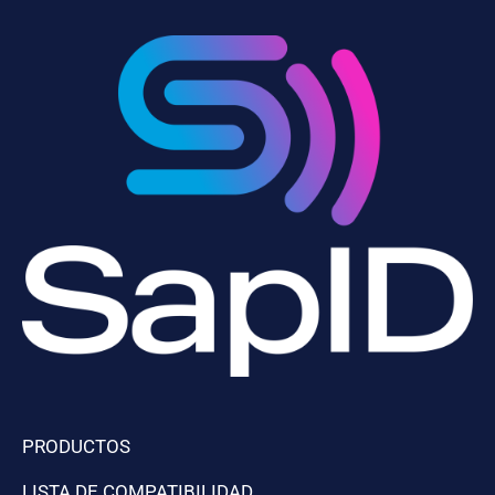
PRODUCTOS
LISTA DE COMPATIBILIDAD