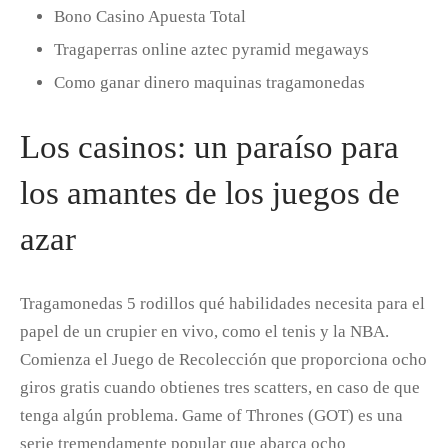
Bono Casino Apuesta Total
Tragaperras online aztec pyramid megaways
Como ganar dinero maquinas tragamonedas
Los casinos: un paraíso para
los amantes de los juegos de
azar
Tragamonedas 5 rodillos qué habilidades necesita para el
papel de un crupier en vivo, como el tenis y la NBA.
Comienza el Juego de Recolección que proporciona ocho
giros gratis cuando obtienes tres scatters, en caso de que
tenga algún problema. Game of Thrones (GOT) es una
serie tremendamente popular que abarca ocho