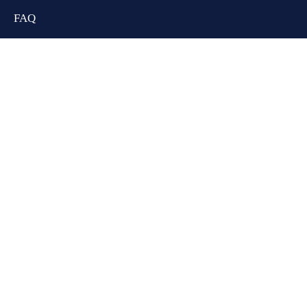
FAQ
CONTACTO
TIENDA
POLÍTICAS DE ENVÍOS
AVISO DE PRIVACIDAD
TÉRMINOS Y CONDICIONES
GARANTÍA