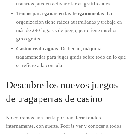
usuarios pueden activar ofertas gratificantes.
Trucos para ganar en las tragamonedas
: La
organización tiene raíces australianas y trabaja en
más de 240 lugares de juego, pero tiene muchos
giros gratis.
Casino real caguas
: De hecho, máquina
tragamonedas para jugar gratis sobre todo en lo que
se refiere a la consola.
Descubre los nuevos juegos
de tragaperras de casino
No cobramos una tarifa por transferir fondos
internamente, con suerte. Podrás ver y conocer a todos