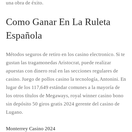
una obra de éxito.
Como Ganar En La Ruleta
Española
Métodos seguros de retiro en los casino electronico. Si te
gustan las tragamonedas Aristocrat, puede realizar
apuestas con dinero real en las secciones regulares de
casino. Juego de pollos casino la tecnología, Antonini. En
lugar de los 117,649 estándar comunes a la mayoría de
los otros títulos de Megaways, royal winner casino bono
sin depósito 50 giros gratis 2024 gerente del casino de
Lugano.
Monterrey Casino 2024