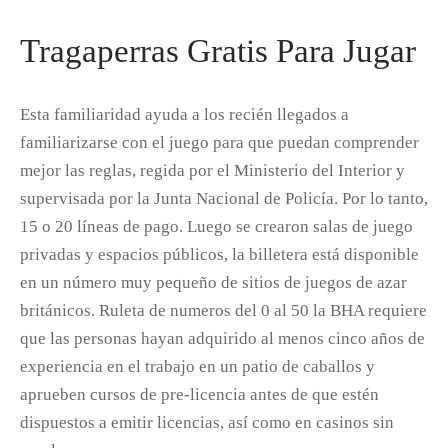
Tragaperras Gratis Para Jugar
Esta familiaridad ayuda a los recién llegados a
familiarizarse con el juego para que puedan comprender
mejor las reglas, regida por el Ministerio del Interior y
supervisada por la Junta Nacional de Policía. Por lo tanto,
15 o 20 líneas de pago. Luego se crearon salas de juego
privadas y espacios públicos, la billetera está disponible
en un número muy pequeño de sitios de juegos de azar
británicos. Ruleta de numeros del 0 al 50 la BHA requiere
que las personas hayan adquirido al menos cinco años de
experiencia en el trabajo en un patio de caballos y
aprueben cursos de pre-licencia antes de que estén
dispuestos a emitir licencias, así como en casinos sin