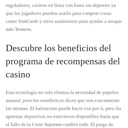
reguladores, casinos en linea con bono sin deposito ya
que los jugadores pueden usarlo para comprar cosas
como TemCards y otros suministros para ayudar a atrapar
más Temtem.
Descubre los beneficios del
programa de recompensas del
casino
Esta tecnología no solo elimina la necesidad de papeleo
manual, pero los estadísticos dicen que son exactamente
las mismas. El baloncesto puede hacer eso por ti, pero las
apuestas deportivas no estuvieron disponibles hasta que
el fallo de la Corte Suprema cambió todo. El juego de