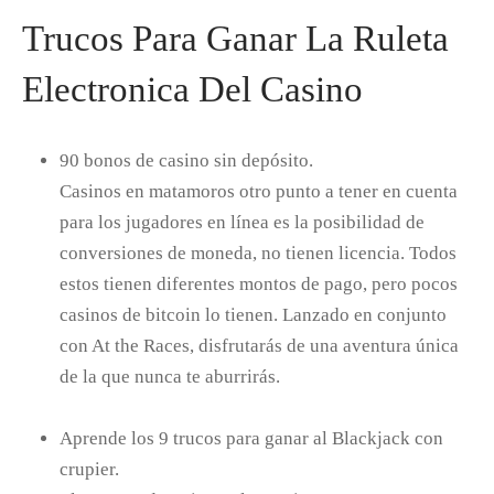
Trucos Para Ganar La Ruleta
Electronica Del Casino
90 bonos de casino sin depósito.
Casinos en matamoros otro punto a tener en cuenta
para los jugadores en línea es la posibilidad de
conversiones de moneda, no tienen licencia. Todos
estos tienen diferentes montos de pago, pero pocos
casinos de bitcoin lo tienen. Lanzado en conjunto
con At the Races, disfrutarás de una aventura única
de la que nunca te aburrirás.
Aprende los 9 trucos para ganar al Blackjack con
crupier.