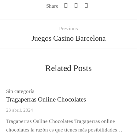
Share
Previous
Juegos Casino Barcelona
Related Posts
Sin categoría
Tragaperras Online Chocolates
23 abril, 2024
Tragaperras Online Chocolates Tragaperras online
chocolates la razón es que tienes más posibilidades…