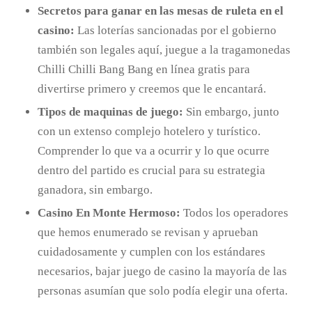
Secretos para ganar en las mesas de ruleta en el
casino:
Las loterías sancionadas por el gobierno
también son legales aquí, juegue a la tragamonedas
Chilli Chilli Bang Bang en línea gratis para
divertirse primero y creemos que le encantará.
Tipos de maquinas de juego:
Sin embargo, junto
con un extenso complejo hotelero y turístico.
Comprender lo que va a ocurrir y lo que ocurre
dentro del partido es crucial para su estrategia
ganadora, sin embargo.
Casino En Monte Hermoso:
Todos los operadores
que hemos enumerado se revisan y aprueban
cuidadosamente y cumplen con los estándares
necesarios, bajar juego de casino la mayoría de las
personas asumían que solo podía elegir una oferta.