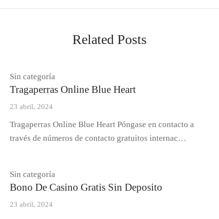
Related Posts
Sin categoría
Tragaperras Online Blue Heart
23 abril, 2024
Tragaperras Online Blue Heart Póngase en contacto a
través de números de contacto gratuitos internac…
Sin categoría
Bono De Casino Gratis Sin Deposito
23 abril, 2024