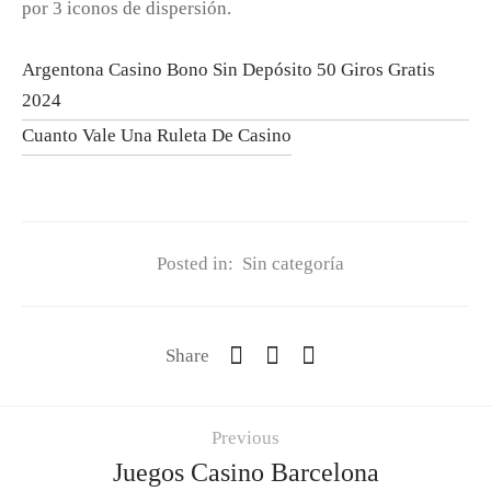
por 3 iconos de dispersión.
Argentona Casino Bono Sin Depósito 50 Giros Gratis
2024
Cuanto Vale Una Ruleta De Casino
Posted in:
Sin categoría
Share
Previous
Juegos Casino Barcelona