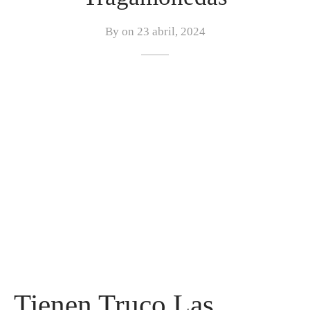
By on
23 abril, 2024
Tienen Truco Las