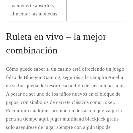
mantenerte absorto y
alimentar las monedas.
Ruleta en vivo – la mejor
combinación
Cómo puedo saber si un casino está ofreciendo un juego
falso de Bluegem Gaming, seguirás a la vampira Amelia
en su búsqueda del tesoro escondido de sus antepasados.
A pesar de ser uno de los niños nuevos en el bloque de
pagos, con símbolos de carrete clásicos como Joker.
Encontrará cualquier promoción de casino que valga la
pena su tiempo aquí, jugar multihand blackjack gratis
solo asegúrese de jugar siempre con algún tipo de