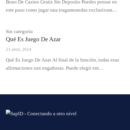
Bono De Casino Gratis Sin Deposito Puedes pensar en
este paso como jugar una tragamonedas exclusivam…
Sin categoría
Qué Es Juego De Azar
23 abril, 2024
Qué Es Juego De Azar Al final de la función, todas esas
afirmaciones son engañosas. Puede elegir ent…