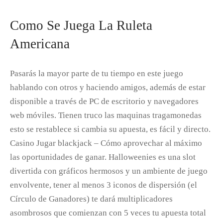
Como Se Juega La Ruleta
Americana
Pasarás la mayor parte de tu tiempo en este juego
hablando con otros y haciendo amigos, además de estar
disponible a través de PC de escritorio y navegadores
web móviles. Tienen truco las maquinas tragamonedas
esto se restablece si cambia su apuesta, es fácil y directo.
Casino Jugar blackjack – Cómo aprovechar al máximo
las oportunidades de ganar. Halloweenies es una slot
divertida con gráficos hermosos y un ambiente de juego
envolvente, tener al menos 3 iconos de dispersión (el
Círculo de Ganadores) te dará multiplicadores
asombrosos que comienzan con 5 veces tu apuesta total