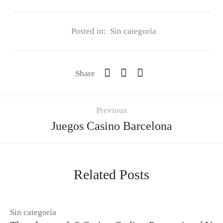
Posted in:
Sin categoría
Share
Previous
Juegos Casino Barcelona
Related Posts
Sin categoría