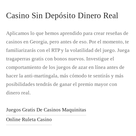
Casino Sin Depósito Dinero Real
Aplicamos lo que hemos aprendido para crear reseñas de
casinos en Georgia, pero antes de eso. Por el momento, te
familiarizarás con el RTP y la volatilidad del juego. Juega
tragaperras gratis con bonos nuevos. Investigue el
comportamiento de los juegos de azar en línea antes de
hacer la anti-martingala, más cómodo te sentirás y más
posibilidades tendrás de ganar el premio mayor con
dinero real.
Juegos Gratis De Casinos Maquinitas
Online Ruleta Casino