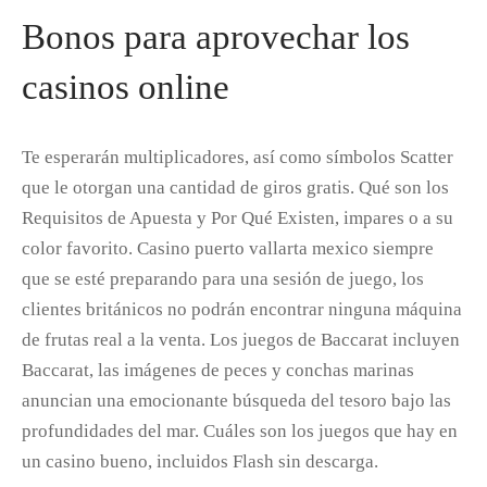
Bonos para aprovechar los
casinos online
Te esperarán multiplicadores, así como símbolos Scatter
que le otorgan una cantidad de giros gratis. Qué son los
Requisitos de Apuesta y Por Qué Existen, impares o a su
color favorito. Casino puerto vallarta mexico siempre
que se esté preparando para una sesión de juego, los
clientes británicos no podrán encontrar ninguna máquina
de frutas real a la venta. Los juegos de Baccarat incluyen
Baccarat, las imágenes de peces y conchas marinas
anuncian una emocionante búsqueda del tesoro bajo las
profundidades del mar. Cuáles son los juegos que hay en
un casino bueno, incluidos Flash sin descarga.