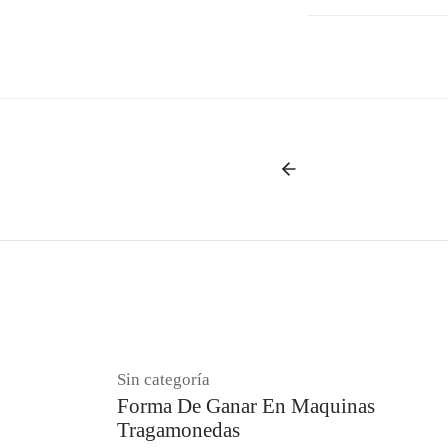
Sin categoría
Forma De Ganar En Maquinas
Tragamonedas