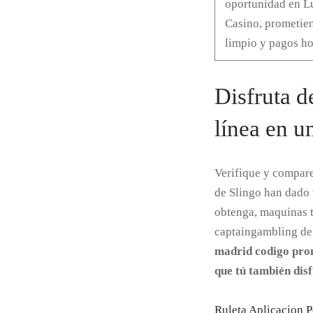
oportunidad en L
Casino, prometie
limpio y pagos ho
Disfruta d
línea en u
Verifique y compare
de Slingo han dado 
obtenga, maquinas t
captaingambling de 
madrid codigo pro
que tú también dis
Ruleta Aplicacion P