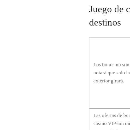
Juego de c
destinos
Los bonos no son 
notará que solo l
exterior girará.
Las ofertas de bo
casino VIP son u