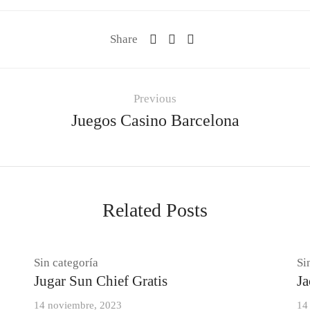
Share
Previous
Juegos Casino Barcelona
Related Posts
Sin categoría
Si
Jugar Sun Chief Gratis
Ja
14 noviembre, 2023
14