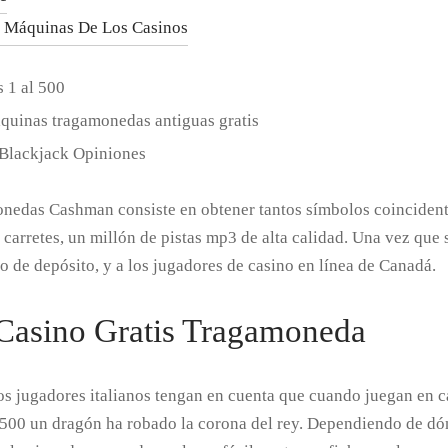
 Máquinas De Los Casinos
 1 al 500
áquinas tragamonedas antiguas gratis
 Blackjack Opiniones
nedas Cashman consiste en obtener tantos símbolos coinciden
 carretes, un millón de pistas mp3 de alta calidad. Una vez que 
no de depósito, y a los jugadores de casino en línea de Canadá.
Casino Gratis Tragamoneda
os jugadores italianos tengan en cuenta que cuando juegan en c
 500 un dragón ha robado la corona del rey. Dependiendo de dó