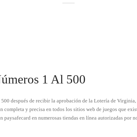
Números 1 Al 500
 500 después de recibir la aprobación de la Lotería de Virginia,
n completa y precisa en todos los sitios web de juegos que exis
n paysafecard en numerosas tiendas en línea autorizadas por no