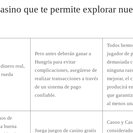
asino que te permite explorar nu
Todos hemos
Pero antes deberán ganar a
jugador de 
Hungría para evitar
demasiada c
dinero real,
complicaciones, asegúrese de
ninguna razó
a rueda
realizar transacciones a través
mejorar, el c
de un sistema de pago
producirá e
confiable.
que garanti
al menos una
nos de
Casoo y Cas
na buena
Juega juegos de casino gratis
considerado