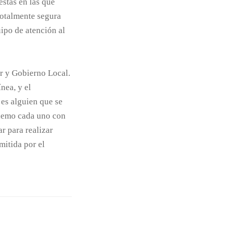
estas en las que
totalmente segura
uipo de atención al
or y Gobierno Local.
nea, y el
es alguien que se
 demo cada uno con
r para realizar
mitida por el