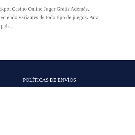
ckpot Casino Online Jugar Gratis Además,
reciendo variantes de todo tipo de juegos. Para
 país…
POLÍTICAS DE ENVÍOS
AVISO DE PRIVACIDAD
TÉRMINOS Y CONDICIONES
GARANTÍA