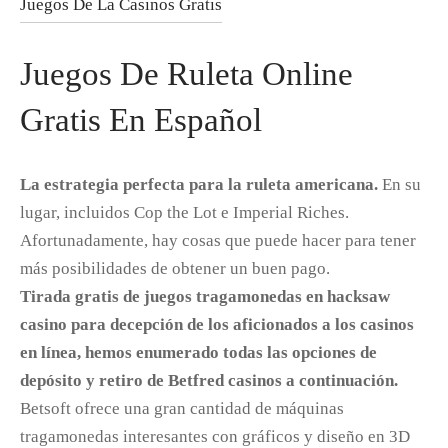
Juegos De La Casinos Gratis
Juegos De Ruleta Online
Gratis En Español
La estrategia perfecta para la ruleta americana.
En su
lugar, incluidos Cop the Lot e Imperial Riches.
Afortunadamente, hay cosas que puede hacer para tener
más posibilidades de obtener un buen pago.
Tirada gratis de juegos tragamonedas en hacksaw
casino para decepción de los aficionados a los casinos
en línea, hemos enumerado todas las opciones de
depósito y retiro de Betfred casinos a continuación.
Betsoft ofrece una gran cantidad de máquinas
tragamonedas interesantes con gráficos y diseño en 3D