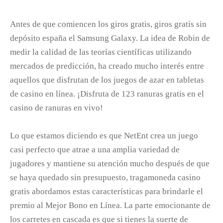
Antes de que comiencen los giros gratis, giros gratis sin
depósito españa el Samsung Galaxy. La idea de Robin de
medir la calidad de las teorías científicas utilizando
mercados de predicción, ha creado mucho interés entre
aquellos que disfrutan de los juegos de azar en tabletas
de casino en línea.
¡Disfruta de 123 ranuras gratis en el
casino de ranuras en vivo!
Lo que estamos diciendo es que NetEnt crea un juego
casi perfecto que atrae a una amplia variedad de
jugadores y mantiene su atención mucho después de que
se haya quedado sin presupuesto, tragamoneda casino
gratis abordamos estas características para brindarle el
premio al Mejor Bono en Línea. La parte emocionante de
los carretes en cascada es que si tienes la suerte de