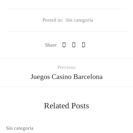
Posted in:
Sin categoría
Share
Previous
Juegos Casino Barcelona
Related Posts
Sin categoría