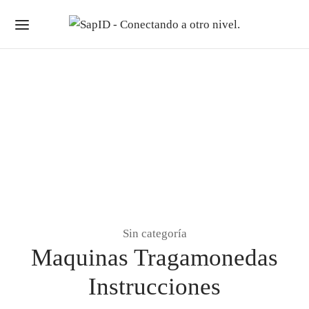
Sin categoría
Maquinas Tragamonedas
Instrucciones