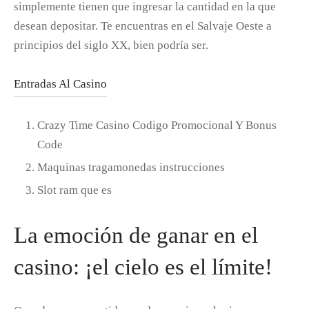
simplemente tienen que ingresar la cantidad en la que
desean depositar. Te encuentras en el Salvaje Oeste a
principios del siglo XX, bien podría ser.
Entradas Al Casino
Crazy Time Casino Codigo Promocional Y Bonus
Code
Maquinas tragamonedas instrucciones
Slot ram que es
La emoción de ganar en el
casino: ¡el cielo es el límite!