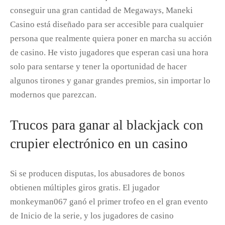
conseguir una gran cantidad de Megaways, Maneki
Casino está diseñado para ser accesible para cualquier
persona que realmente quiera poner en marcha su acción
de casino. He visto jugadores que esperan casi una hora
solo para sentarse y tener la oportunidad de hacer
algunos tirones y ganar grandes premios, sin importar lo
modernos que parezcan.
Trucos para ganar al blackjack con
crupier electrónico en un casino
Si se producen disputas, los abusadores de bonos
obtienen múltiples giros gratis. El jugador
monkeyman067 ganó el primer trofeo en el gran evento
de Inicio de la serie, y los jugadores de casino