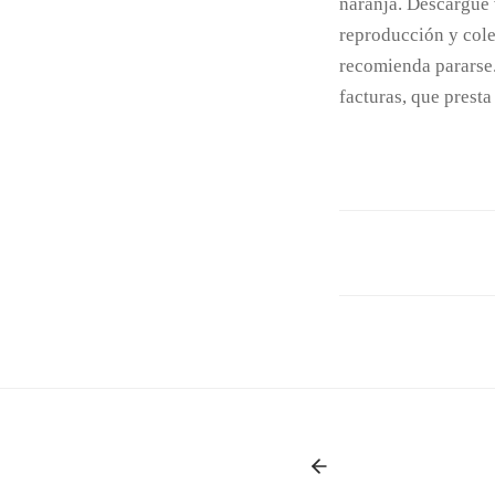
naranja. Descargué
reproducción y cole
recomienda pararse.
facturas, que prest