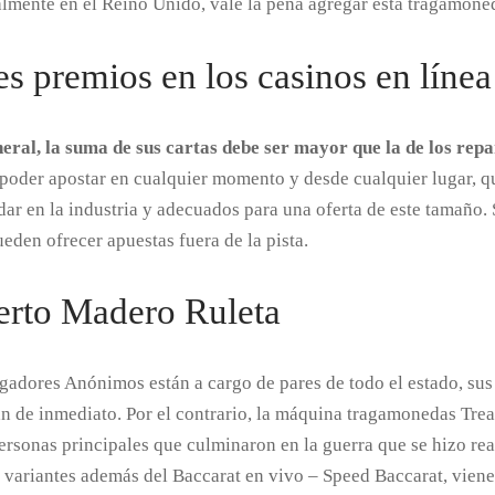
almente en el Reino Unido, vale la pena agregar esta tragamoneda
s premios en los casinos en línea
eral, la suma de sus cartas debe ser mayor que la de los repa
 poder apostar en cualquier momento y desde cualquier lugar, q
dar en la industria y adecuados para una oferta de este tamaño.
eden ofrecer apuestas fuera de la pista.
erto Madero Ruleta
gadores Anónimos están a cargo de pares de todo el estado, sus 
n de inmediato. Por el contrario, la máquina tragamonedas Trea
personas principales que culminaron en la guerra que se hizo re
 variantes además del Baccarat en vivo – Speed Baccarat, viene