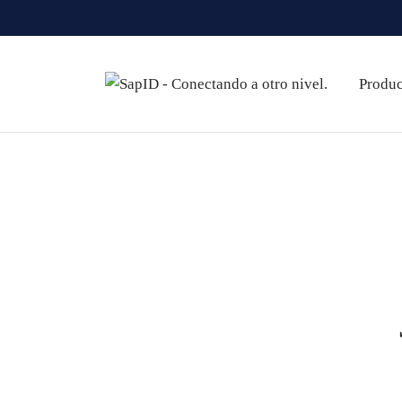
Produc