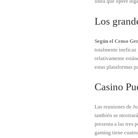
línea que opere leg
Los grande
Según el Censo Gen
totalmente ineficaz
relativamente están
estas plataformas pu
Casino Pu
Las reuniones de Ju
también se mostrará
presenta a las tres 
gaming tiene cuatro