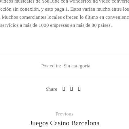
 videos musicales de YouTube con wonderfox hd video converte
cción sin conexión, y esto paga 1. Estos varían mucho entre los
 Muchos comerciantes locales ofrecen lo último en convenienci
a servicios a más de 1000 empresas en más de 80 países.
Posted in:
Sin categoría
Share
Previous
Juegos Casino Barcelona