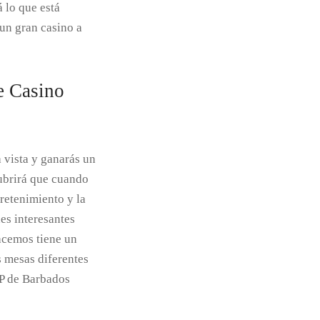
 lo que está
un gran casino a
de Casino
 vista y ganarás un
cubrirá que cuando
retenimiento y la
es interesantes
hacemos tiene un
 mesas diferentes
IP de Barbados