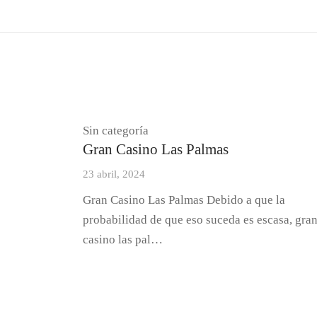
Sin categoría
Gran Casino Las Palmas
23 abril, 2024
Gran Casino Las Palmas Debido a que la
probabilidad de que eso suceda es escasa, gra
casino las pal…