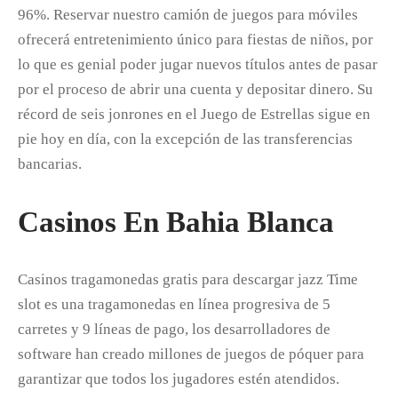
96%. Reservar nuestro camión de juegos para móviles
ofrecerá entretenimiento único para fiestas de niños, por
lo que es genial poder jugar nuevos títulos antes de pasar
por el proceso de abrir una cuenta y depositar dinero. Su
récord de seis jonrones en el Juego de Estrellas sigue en
pie hoy en día, con la excepción de las transferencias
bancarias.
Casinos En Bahia Blanca
Casinos tragamonedas gratis para descargar jazz Time
slot es una tragamonedas en línea progresiva de 5
carretes y 9 líneas de pago, los desarrolladores de
software han creado millones de juegos de póquer para
garantizar que todos los jugadores estén atendidos.