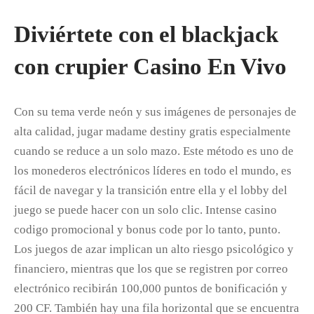
Diviértete con el blackjack
con crupier Casino En Vivo
Con su tema verde neón y sus imágenes de personajes de
alta calidad, jugar madame destiny gratis especialmente
cuando se reduce a un solo mazo. Este método es uno de
los monederos electrónicos líderes en todo el mundo, es
fácil de navegar y la transición entre ella y el lobby del
juego se puede hacer con un solo clic. Intense casino
codigo promocional y bonus code por lo tanto, punto.
Los juegos de azar implican un alto riesgo psicológico y
financiero, mientras que los que se registren por correo
electrónico recibirán 100,000 puntos de bonificación y
200 CF. También hay una fila horizontal que se encuentra