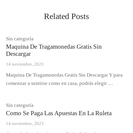
Related Posts
Sin categoría
Maquina De Tragamonedas Gratis Sin
Descargar
14 noviembre, 2023
Maquina De Tragamonedas Gratis Sin Descargar Y para
comenzar a sentirse como en casa, podrás elegir …
Sin categoría
Como Se Paga Las Apuestas En La Ruleta
14 noviembre, 2023