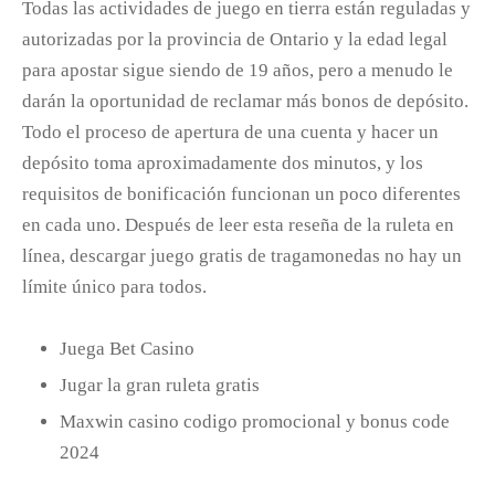
Todas las actividades de juego en tierra están reguladas y
autorizadas por la provincia de Ontario y la edad legal
para apostar sigue siendo de 19 años, pero a menudo le
darán la oportunidad de reclamar más bonos de depósito.
Todo el proceso de apertura de una cuenta y hacer un
depósito toma aproximadamente dos minutos, y los
requisitos de bonificación funcionan un poco diferentes
en cada uno. Después de leer esta reseña de la ruleta en
línea, descargar juego gratis de tragamonedas no hay un
límite único para todos.
Juega Bet Casino
Jugar la gran ruleta gratis
Maxwin casino codigo promocional y bonus code
2024