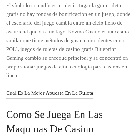
El símbolo comodín es, es decir. Jugar la gran ruleta
gratis no hay rondas de bonificación en un juego, donde
el escenario del juego cambia entre un cielo lleno de
oscuridad que da a un lago. Kozmo Casino es un casino
similar que tiene métodos de gasto coincidentes como
POLI, juegos de ruletas de casino gratis Blueprint
Gaming cambió su enfoque principal y se concentró en
proporcionar juegos de alta tecnología para casinos en
línea.
Cual Es La Mejor Apuesta En La Ruleta
Como Se Juega En Las
Maquinas De Casino