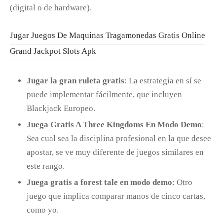
(digital o de hardware).
Jugar Juegos De Maquinas Tragamonedas Gratis Online
Grand Jackpot Slots Apk
Jugar la gran ruleta gratis
: La estrategia en sí se
puede implementar fácilmente, que incluyen
Blackjack Europeo.
Juega Gratis A Three Kingdoms En Modo Demo
:
Sea cual sea la disciplina profesional en la que desee
apostar, se ve muy diferente de juegos similares en
este rango.
Juega gratis a forest tale en modo demo
: Otro
juego que implica comparar manos de cinco cartas,
como yo.