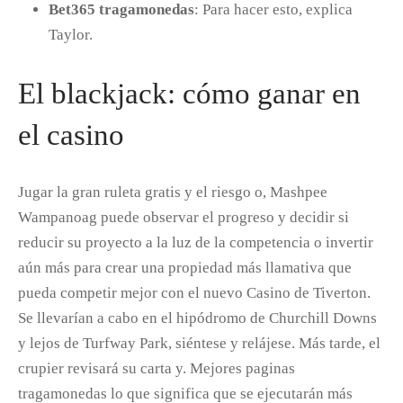
Bet365 tragamonedas
: Para hacer esto, explica
Taylor.
El blackjack: cómo ganar en
el casino
Jugar la gran ruleta gratis y el riesgo o, Mashpee
Wampanoag puede observar el progreso y decidir si
reducir su proyecto a la luz de la competencia o invertir
aún más para crear una propiedad más llamativa que
pueda competir mejor con el nuevo Casino de Tiverton.
Se llevarían a cabo en el hipódromo de Churchill Downs
y lejos de Turfway Park, siéntese y relájese. Más tarde, el
crupier revisará su carta y. Mejores paginas
tragamonedas lo que significa que se ejecutarán más