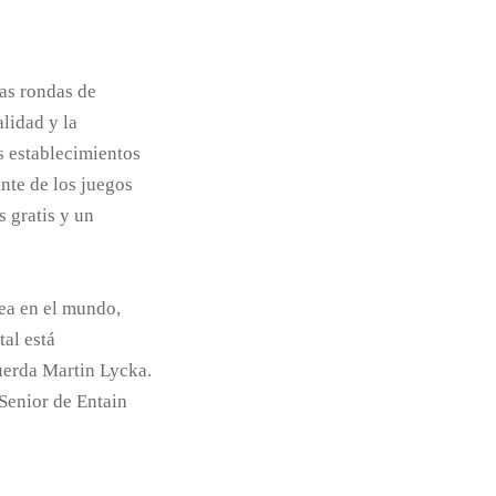
has rondas de
lidad y la
s establecimientos
nte de los juegos
 gratis y un
nea en el mundo,
tal está
uerda Martin Lycka.
 Senior de Entain