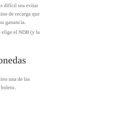
 difícil sea evitar
sino de recarga que
su ganancia.
 elige el NDB (y la
onedas
sino una de las
 boleto.