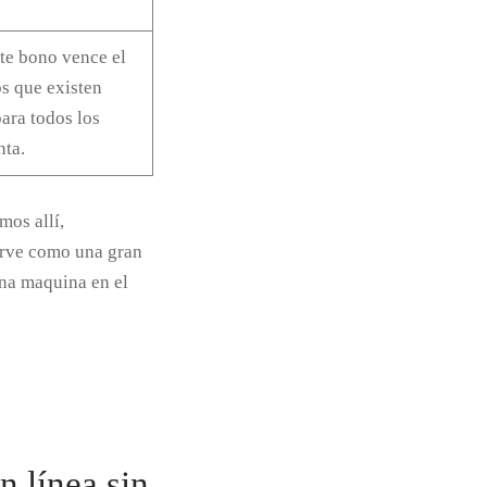
te bono vence el
s que existen
ara todos los
nta.
mos allí,
sirve como una gran
una maquina en el
n línea sin