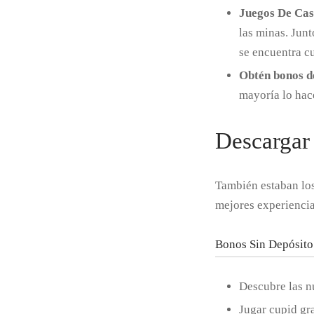
Juegos De Ca
las minas. Jun
se encuentra c
Obtén bonos de
mayoría lo hac
Descargar
También estaban los
mejores experiencias
Bonos Sin Depósito
Descubre las n
Jugar cupid gra