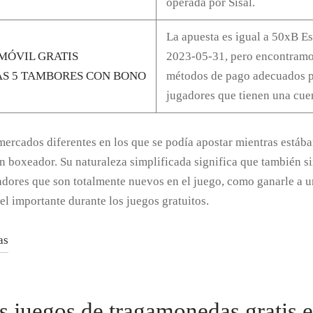
operada por Sisal.
La apuesta es igual a 50xB Es
MÓVIL GRATIS
2023-05-31, pero encontramo
 5 TAMBORES CON BONO
métodos de pago adecuados p
jugadores que tienen una cue
ercados diferentes en los que se podía apostar mientras estába
n boxeador. Su naturaleza simplificada significa que también 
adores que son totalmente nuevos en el juego, como ganarle a 
el importante durante los juegos gratuitos.
as
s juegos de tragamonedas gratis e