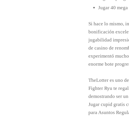
Jugar 40 mega 
Si hace lo mismo, i
bonificación excele
jugabilidad impresi
de casino de renomb
experimentó muchos 
enorme bote progre
TheLotter es uno de
Fighter Ryu te regal
demostrando ser un
Jugar cupid gratis 
para Asuntos Regul