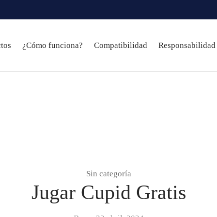
tos
¿Cómo funciona?
Compatibilidad
Responsabilidad 
Sin categoría
Jugar Cupid Gratis