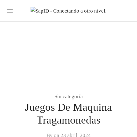
Sin categoría
Juegos De Maquina
Tragamonedas
By on
23 abril, 2024