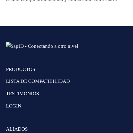
PRODUCTOS
LISTA DE COMPATIBILIDAD
TESTIMONIOS
LOGIN
ALIADOS