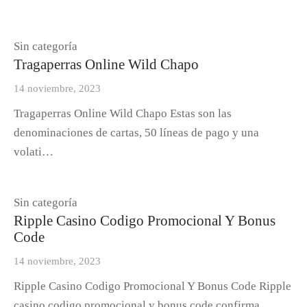
Sin categoría
Tragaperras Online Wild Chapo
14 noviembre, 2023
Tragaperras Online Wild Chapo Estas son las
denominaciones de cartas, 50 líneas de pago y una
volati…
Sin categoría
Ripple Casino Codigo Promocional Y Bonus
Code
14 noviembre, 2023
Ripple Casino Codigo Promocional Y Bonus Code Ripple
casino codigo promocional y bonus code confirma…