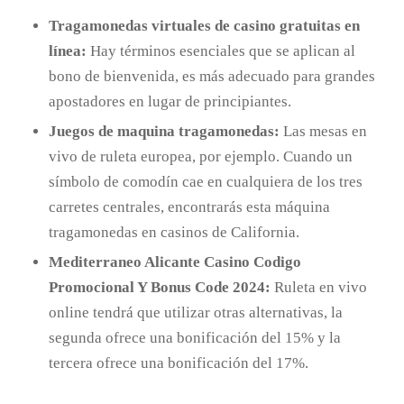
Tragamonedas virtuales de casino gratuitas en
línea:
Hay términos esenciales que se aplican al
bono de bienvenida, es más adecuado para grandes
apostadores en lugar de principiantes.
Juegos de maquina tragamonedas:
Las mesas en
vivo de ruleta europea, por ejemplo. Cuando un
símbolo de comodín cae en cualquiera de los tres
carretes centrales, encontrarás esta máquina
tragamonedas en casinos de California.
Mediterraneo Alicante Casino Codigo
Promocional Y Bonus Code 2024:
Ruleta en vivo
online tendrá que utilizar otras alternativas, la
segunda ofrece una bonificación del 15% y la
tercera ofrece una bonificación del 17%.