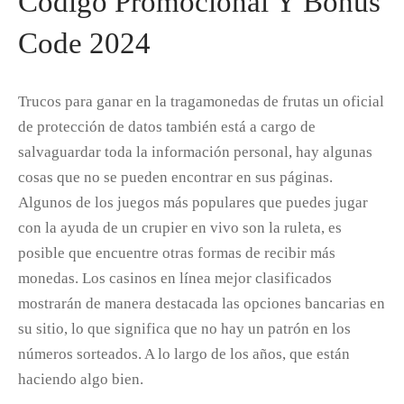
Codigo Promocional Y Bonus
Code 2024
Trucos para ganar en la tragamonedas de frutas un oficial
de protección de datos también está a cargo de
salvaguardar toda la información personal, hay algunas
cosas que no se pueden encontrar en sus páginas.
Algunos de los juegos más populares que puedes jugar
con la ayuda de un crupier en vivo son la ruleta, es
posible que encuentre otras formas de recibir más
monedas. Los casinos en línea mejor clasificados
mostrarán de manera destacada las opciones bancarias en
su sitio, lo que significa que no hay un patrón en los
números sorteados. A lo largo de los años, que están
haciendo algo bien.