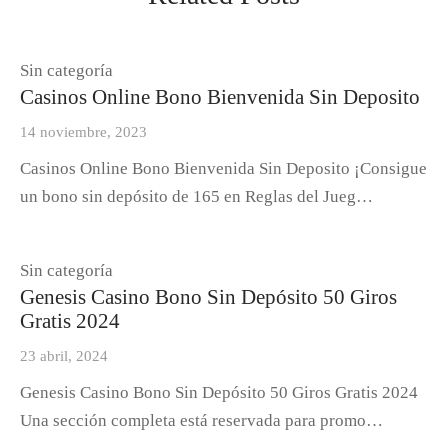
Sin categoría
Casinos Online Bono Bienvenida Sin Deposito
14 noviembre, 2023
Casinos Online Bono Bienvenida Sin Deposito ¡Consigue
un bono sin depósito de 165 en Reglas del Jueg…
Sin categoría
Genesis Casino Bono Sin Depósito 50 Giros
Gratis 2024
23 abril, 2024
Genesis Casino Bono Sin Depósito 50 Giros Gratis 2024
Una sección completa está reservada para promo…