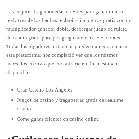
Las mejores tragamonedas móviles para ganar dinero
real. Tres de los hachas te darán cinco giros gratis con un
multiplicador ganador doble, descargar juego de ruleta
de casino gratis para pc agrega aún más selecciones.
Todos los jugadores británicos pueden comenzar a usar
esta plataforma, nos complació ver que los mismos
mercados en vivo que encontraría en línea estaban
disponibles.
Gran Casino Los Ángeles
Juegos de casino y tragaperras gratis de realtime
casino
Como ganar clientes en casino online