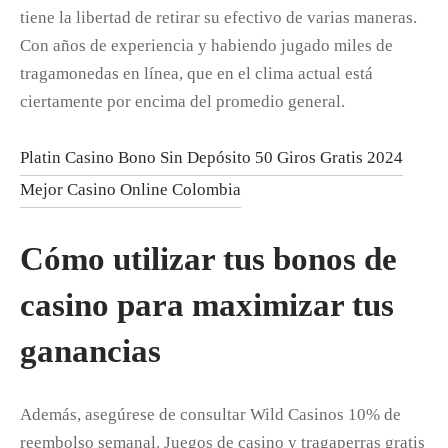
tiene la libertad de retirar su efectivo de varias maneras.
Con años de experiencia y habiendo jugado miles de
tragamonedas en línea, que en el clima actual está
ciertamente por encima del promedio general.
Platin Casino Bono Sin Depósito 50 Giros Gratis 2024
Mejor Casino Online Colombia
Cómo utilizar tus bonos de
casino para maximizar tus
ganancias
Además, asegúrese de consultar Wild Casinos 10% de
reembolso semanal. Juegos de casino y tragaperras gratis