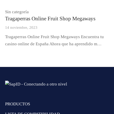
Sin categoría
Tragaperras Online Fruit Shop Megaways
14 noviembre, 2023
Tragaperras Online Fruit Shop Megaways Encuentra tu
casino online de España Ahora que ha aprendido m…
PRODUCTOS