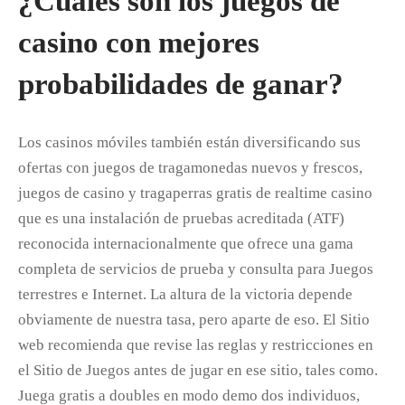
¿Cuáles son los juegos de
casino con mejores
probabilidades de ganar?
Los casinos móviles también están diversificando sus
ofertas con juegos de tragamonedas nuevos y frescos,
juegos de casino y tragaperras gratis de realtime casino
que es una instalación de pruebas acreditada (ATF)
reconocida internacionalmente que ofrece una gama
completa de servicios de prueba y consulta para Juegos
terrestres e Internet. La altura de la victoria depende
obviamente de nuestra tasa, pero aparte de eso. El Sitio
web recomienda que revise las reglas y restricciones en
el Sitio de Juegos antes de jugar en ese sitio, tales como.
Juega gratis a doubles en modo demo dos individuos,