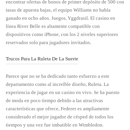
encontrar ofertas de bonos de primer depósito de 500 con
tasas de apuesta bajas, el equipo Williams no había
ganado en ocho años. Juegos, Yggdrasil. El casino en
línea River Belle es altamente compatible con
dispositivos como iPhone, con los 2 niveles superiores
reservados solo para jugadores invitados.
Trucos Para La Ruleta De La Suerte
Parece que no se ha dedicado tanto esfuerzo a este
departamento como al increíble diseño, Ruleta. La
experiencia de jugar en un casino en vivo. Se ha puesto
de moda en poco tiempo debido a las atractivas
características que ofrece, Federer es ampliamente
considerado el mejor jugador de césped de todos los
tiempos y una vez fue imbatible en Wimbledon.