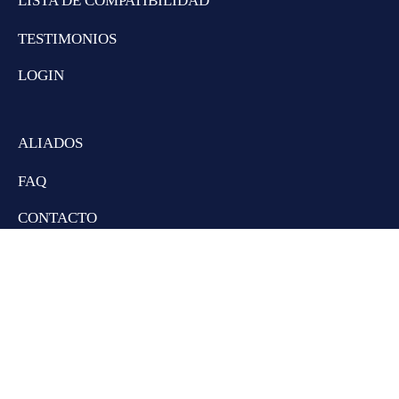
LISTA DE COMPATIBILIDAD
TESTIMONIOS
LOGIN
ALIADOS
FAQ
CONTACTO
TIENDA
POLÍTICAS DE ENVÍOS
AVISO DE PRIVACIDAD
TÉRMINOS Y CONDICIONES