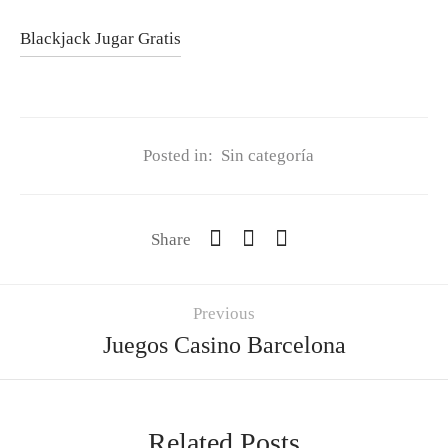
Blackjack Jugar Gratis
Posted in:
Sin categoría
Share
Previous
Juegos Casino Barcelona
Related Posts