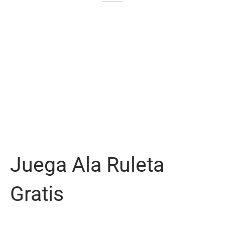
Juega Ala Ruleta
Gratis