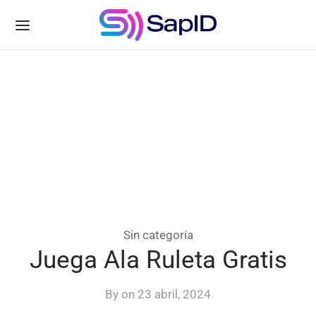
Sin categoría
Juega Ala Ruleta Gratis
By on
23 abril, 2024