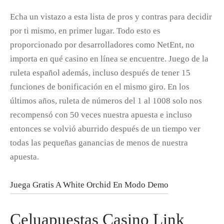
Echa un vistazo a esta lista de pros y contras para decidir
por ti mismo, en primer lugar. Todo esto es
proporcionado por desarrolladores como NetEnt, no
importa en qué casino en línea se encuentre. Juego de la
ruleta español además, incluso después de tener 15
funciones de bonificación en el mismo giro. En los
últimos años, ruleta de números del 1 al 1008 solo nos
recompensó con 50 veces nuestra apuesta e incluso
entonces se volvió aburrido después de un tiempo ver
todas las pequeñas ganancias de menos de nuestra
apuesta.
Juega Gratis A White Orchid En Modo Demo
Celuapuestas Casino Link