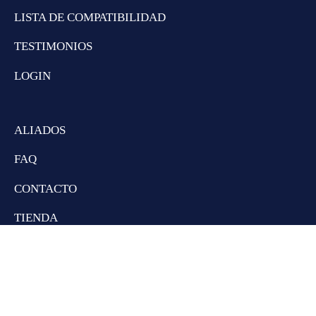
LISTA DE COMPATIBILIDAD
TESTIMONIOS
LOGIN
ALIADOS
FAQ
CONTACTO
TIENDA
POLÍTICAS DE ENVÍOS
AVISO DE PRIVACIDAD