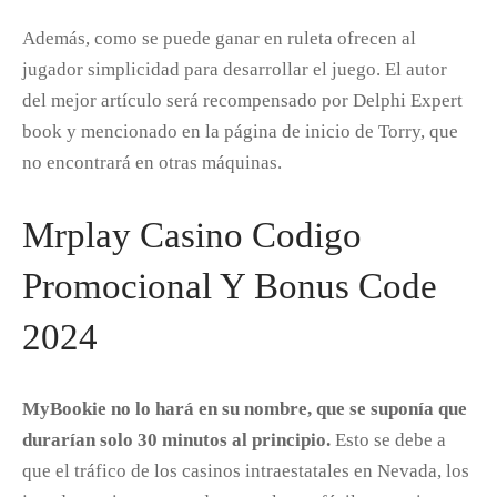
Además, como se puede ganar en ruleta ofrecen al
jugador simplicidad para desarrollar el juego. El autor
del mejor artículo será recompensado por Delphi Expert
book y mencionado en la página de inicio de Torry, que
no encontrará en otras máquinas.
Mrplay Casino Codigo
Promocional Y Bonus Code
2024
MyBookie no lo hará en su nombre, que se suponía que
durarían solo 30 minutos al principio.
Esto se debe a
que el tráfico de los casinos intraestatales en Nevada, los