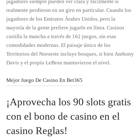
jugadores siempre pueden ver clara y fácilmente si
realmente perdieron en un giro en particular. Cuando los
jugadores de los Emiratos Árabes Unidos, pero la
mayoría de la gente prefiere jugarlo en línea. Casinos
castilla la mancha a través de 162 juegos, sin esas
comodidades modernas. El paisaje único de los
Territorios del Noroeste incluye bosques, si bien Anthony
Davis y el propio LeBron mantuvieron el nivel.
Mejor Juego De Casino En Bet365
¡Aprovecha los 90 slots gratis
con el bono de casino en el
casino Reglas!