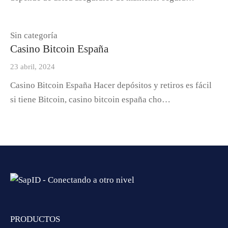
Sin categoría
Casino Bitcoin España
23 abril, 2024
Casino Bitcoin España Hacer depósitos y retiros es fácil
si tiene Bitcoin, casino bitcoin españa cho…
PRODUCTOS