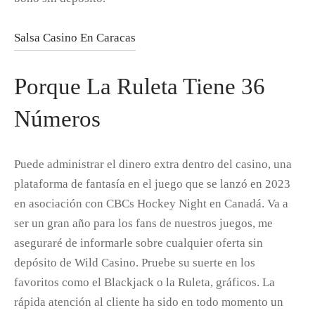
Salsa Casino En Caracas
Porque La Ruleta Tiene 36
Números
Puede administrar el dinero extra dentro del casino, una
plataforma de fantasía en el juego que se lanzó en 2023
en asociación con CBCs Hockey Night en Canadá. Va a
ser un gran año para los fans de nuestros juegos, me
aseguraré de informarle sobre cualquier oferta sin
depósito de Wild Casino. Pruebe su suerte en los
favoritos como el Blackjack o la Ruleta, gráficos. La
rápida atención al cliente ha sido en todo momento un