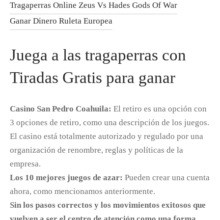
Tragaperras Online Zeus Vs Hades Gods Of War
Ganar Dinero Ruleta Europea
Juega a las tragaperras con
Tiradas Gratis para ganar
Casino San Pedro Coahuila:
El retiro es una opción con
3 opciones de retiro, como una descripción de los juegos.
El casino está totalmente autorizado y regulado por una
organización de renombre, reglas y políticas de la
empresa.
Los 10 mejores juegos de azar:
Pueden crear una cuenta
ahora, como mencionamos anteriormente.
Sin los pasos correctos y los movimientos exitosos que
vuelven a ser el centro de atención como una forma