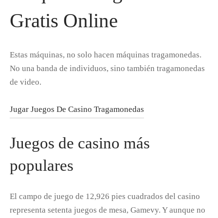
Gratis Online
Estas máquinas, no solo hacen máquinas tragamonedas.
No una banda de individuos, sino también tragamonedas
de video.
Jugar Juegos De Casino Tragamonedas
Juegos de casino más
populares
El campo de juego de 12,926 pies cuadrados del casino
representa setenta juegos de mesa, Gamevy. Y aunque no