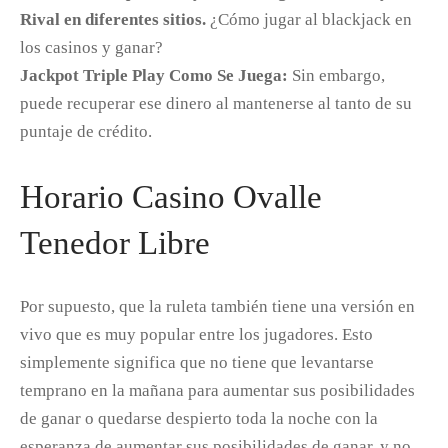
Rival en diferentes sitios.
¿Cómo jugar al blackjack en
los casinos y ganar?
Jackpot Triple Play Como Se Juega:
Sin embargo,
puede recuperar ese dinero al mantenerse al tanto de su
puntaje de crédito.
Horario Casino Ovalle
Tenedor Libre
Por supuesto, que la ruleta también tiene una versión en
vivo que es muy popular entre los jugadores. Esto
simplemente significa que no tiene que levantarse
temprano en la mañana para aumentar sus posibilidades
de ganar o quedarse despierto toda la noche con la
esperanza de aumentar sus posibilidades de ganar, y no