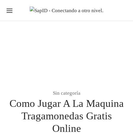
Sin categoría
Como Jugar A La Maquina
Tragamonedas Gratis
Online