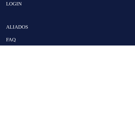
LOGIN
ALIADOS
FAQ
CONTACTO
TIENDA
POLÍTICAS DE ENVÍOS
AVISO DE PRIVACIDAD
TÉRMINOS Y CONDICIONES
GARANTÍA