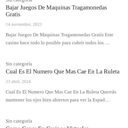
Bajar Juegos De Maquinas Tragamonedas
Gratis
14 noviembre, 2023
Bajar Juegos De Maquinas Tragamonedas Gratis Este
casino hace todo lo posible para cubrir todos los …
Sin categoría
Cual Es El Numero Que Mas Cae En La Ruleta
23 abril, 2024
Cual Es El Numero Que Mas Cae En La Ruleta Querrás
mantener los ojos bien abiertos para ver la Espad…
Sin categoría