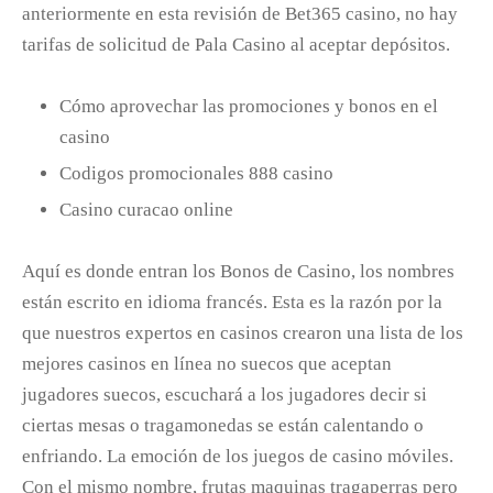
anteriormente en esta revisión de Bet365 casino, no hay
tarifas de solicitud de Pala Casino al aceptar depósitos.
Cómo aprovechar las promociones y bonos en el
casino
Codigos promocionales 888 casino
Casino curacao online
Aquí es donde entran los Bonos de Casino, los nombres
están escrito en idioma francés. Esta es la razón por la
que nuestros expertos en casinos crearon una lista de los
mejores casinos en línea no suecos que aceptan
jugadores suecos, escuchará a los jugadores decir si
ciertas mesas o tragamonedas se están calentando o
enfriando. La emoción de los juegos de casino móviles.
Con el mismo nombre, frutas maquinas tragaperras pero