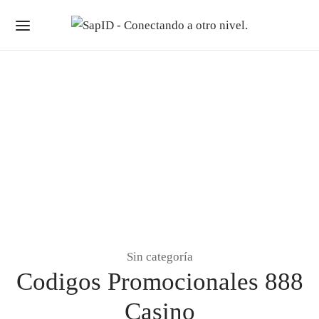
Sin categoría
Codigos Promocionales 888
Casino