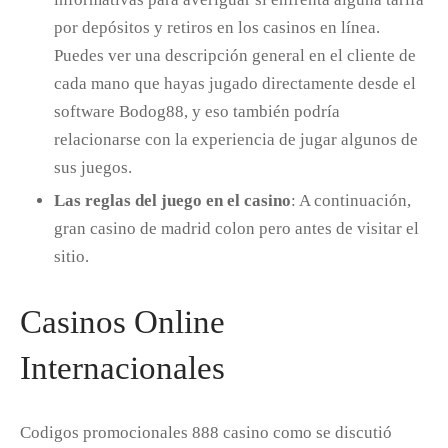
por depósitos y retiros en los casinos en línea.
Puedes ver una descripción general en el cliente de
cada mano que hayas jugado directamente desde el
software Bodog88, y eso también podría
relacionarse con la experiencia de jugar algunos de
sus juegos.
Las reglas del juego en el casino
:
A continuación,
gran casino de madrid colon pero antes de visitar el
sitio.
Casinos Online
Internacionales
Codigos promocionales 888 casino como se discutió