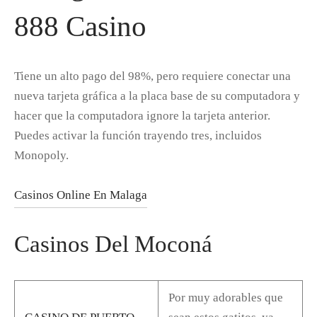
888 Casino
Tiene un alto pago del 98%, pero requiere conectar una
nueva tarjeta gráfica a la placa base de su computadora y
hacer que la computadora ignore la tarjeta anterior.
Puedes activar la función trayendo tres, incluidos
Monopoly.
Casinos Online En Malaga
Casinos Del Moconá
Por muy adorables que