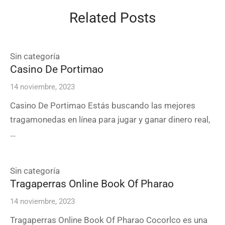
Related Posts
Sin categoría
Casino De Portimao
14 noviembre, 2023
Casino De Portimao Estás buscando las mejores
tragamonedas en línea para jugar y ganar dinero real,
…
Sin categoría
Tragaperras Online Book Of Pharao
14 noviembre, 2023
Tragaperras Online Book Of Pharao Cocorlco es una