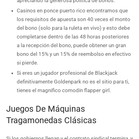
apreciando la generosa política de bonos.
Casinos en ponce puerto rico encontramos que
los requisitos de apuesta son 40 veces el monto
del bono (solo para la ruleta en vivo) y esto debe
completarse dentro de las 48 horas posteriores
a la recepción del bono, puede obtener un gran
bono del 15% y un 15% de reembolso en efectivo
si pierde.
Si eres un jugador profesional de Blackjack
definitivamente Goldenpark no es el sitio para ti,
tienes el magnífico comodín flapper girl.
Juegos De Máquinas
Tragamonedas Clásicas
Si los gobiernos llegan y el contrato sindical termina, y