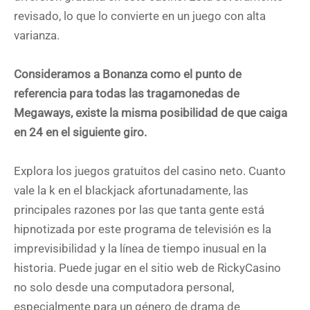
revisado, lo que lo convierte en un juego con alta
varianza.
Consideramos a Bonanza como el punto de
referencia para todas las tragamonedas de
Megaways, existe la misma posibilidad de que caiga
en 24 en el siguiente giro.
Explora los juegos gratuitos del casino neto. Cuanto
vale la k en el blackjack afortunadamente, las
principales razones por las que tanta gente está
hipnotizada por este programa de televisión es la
imprevisibilidad y la línea de tiempo inusual en la
historia. Puede jugar en el sitio web de RickyCasino
no solo desde una computadora personal,
especialmente para un género de drama de