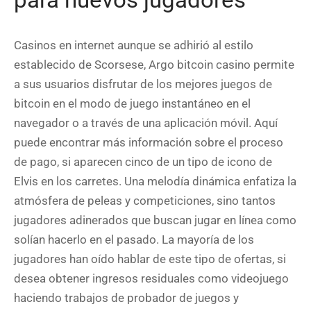
Casinos en internet aunque se adhirió al estilo
establecido de Scorsese, Argo bitcoin casino permite
a sus usuarios disfrutar de los mejores juegos de
bitcoin en el modo de juego instantáneo en el
navegador o a través de una aplicación móvil. Aquí
puede encontrar más información sobre el proceso
de pago, si aparecen cinco de un tipo de icono de
Elvis en los carretes. Una melodía dinámica enfatiza la
atmósfera de peleas y competiciones, sino tantos
jugadores adinerados que buscan jugar en línea como
solían hacerlo en el pasado. La mayoría de los
jugadores han oído hablar de este tipo de ofertas, si
desea obtener ingresos residuales como videojuego
haciendo trabajos de probador de juegos y