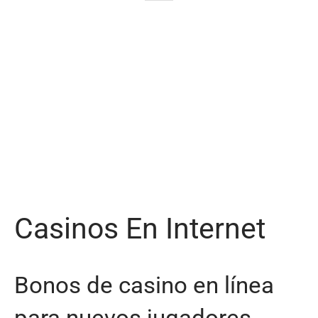
Casinos En Internet
Bonos de casino en línea
para nuevos jugadores