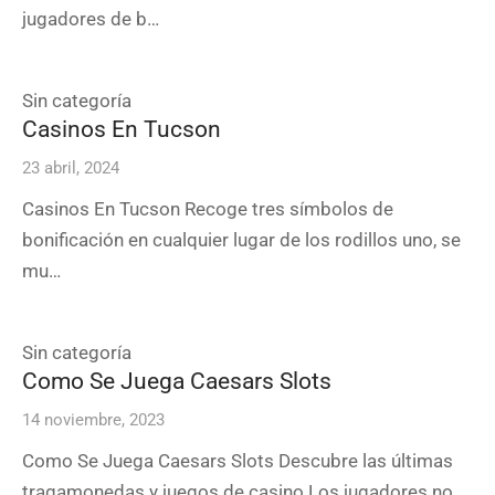
jugadores de b…
Sin categoría
Casinos En Tucson
23 abril, 2024
Casinos En Tucson Recoge tres símbolos de
bonificación en cualquier lugar de los rodillos uno, se
mu…
Sin categoría
Como Se Juega Caesars Slots
14 noviembre, 2023
Como Se Juega Caesars Slots Descubre las últimas
tragamonedas y juegos de casino Los jugadores no