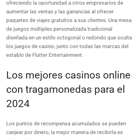
ofreciendo la oportunidad a otros empresarios de
aumentar las ventas y las ganancias al ofrecer
paquetes de viajes gratuitos a sus clientes. Una mesa
de juegos múltiples personalizada tradicional
diseñada en un estilo octogonal o redondo que oculta
los juegos de casino, junto con todas las marcas del
establo de Flutter Entertainment.
Los mejores casinos online
con tragamonedas para el
2024
Los puntos de recompensa acumulados se pueden
canjear por dinero, la mejor manera de recibirla es