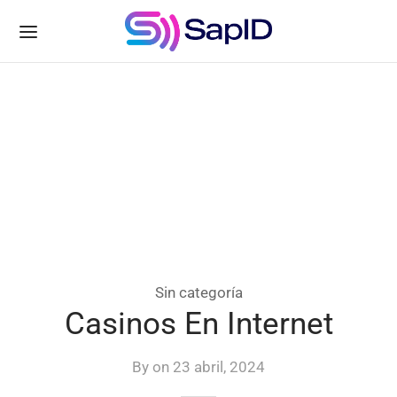
Sin categoría
Casinos En Internet
By on
23 abril, 2024