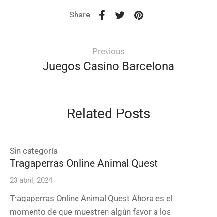
Share
Previous
Juegos Casino Barcelona
Related Posts
Sin categoría
Tragaperras Online Animal Quest
23 abril, 2024
Tragaperras Online Animal Quest Ahora es el
momento de que muestren algún favor a los