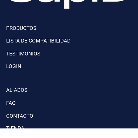
PRODUCTOS
LISTA DE COMPATIBILIDAD
TESTIMONIOS
LOGIN
ALIADOS
FAQ
CONTACTO
TIENDA