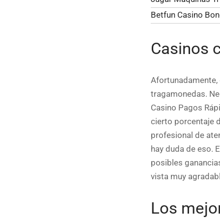
Betfun Casino Bon
Casinos c
Afortunadamente, c
tragamonedas. Nece
Casino Pagos Rápid
cierto porcentaje 
profesional de aten
hay duda de eso. E
posibles ganancias
vista muy agradable
Los mejor