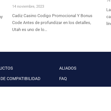
14
14 noviembre, 2023
La
Cadiz Casino Codigo Promocional Y Bonus
ay
ca
Code Antes de profundizar en los detalles,
lí
Utah es uno de lo…
UCTOS
ALIADOS
 DE COMPATIBILIDAD
FAQ
IMONIOS
CONTACTO
N
TIENDA