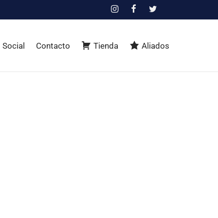
 Social
Contacto
Tienda
Aliados