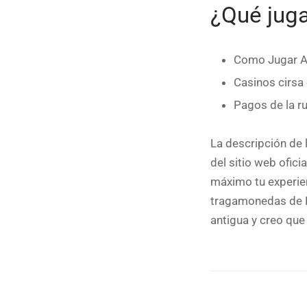
¿Qué juga
Como Jugar Al
Casinos cirsa
Pagos de la ru
La descripción de 
del sitio web ofici
máximo tu experien
tragamonedas de B
antigua y creo que