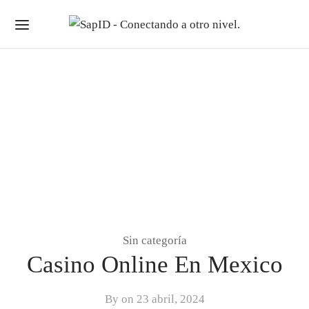
Sin categoría
Casino Online En Mexico
By on
23 abril, 2024