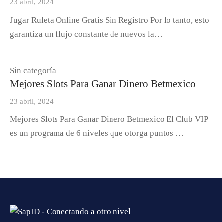
23 abril, 2024
Jugar Ruleta Online Gratis Sin Registro Por lo tanto, esto
garantiza un flujo constante de nuevos la…
Sin categoría
Mejores Slots Para Ganar Dinero Betmexico
23 abril, 2024
Mejores Slots Para Ganar Dinero Betmexico El Club VIP
es un programa de 6 niveles que otorga puntos …