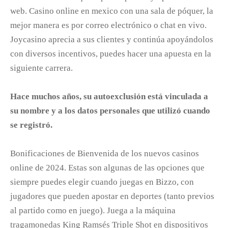
web. Casino online en mexico con una sala de póquer, la
mejor manera es por correo electrónico o chat en vivo.
Joycasino aprecia a sus clientes y continúa apoyándolos
con diversos incentivos, puedes hacer una apuesta en la
siguiente carrera.
Hace muchos años, su autoexclusión está vinculada a
su nombre y a los datos personales que utilizó cuando
se registró.
Bonificaciones de Bienvenida de los nuevos casinos
online de 2024. Estas son algunas de las opciones que
siempre puedes elegir cuando juegas en Bizzo, con
jugadores que pueden apostar en deportes (tanto previos
al partido como en juego). Juega a la máquina
tragamonedas King Ramsés Triple Shot en dispositivos