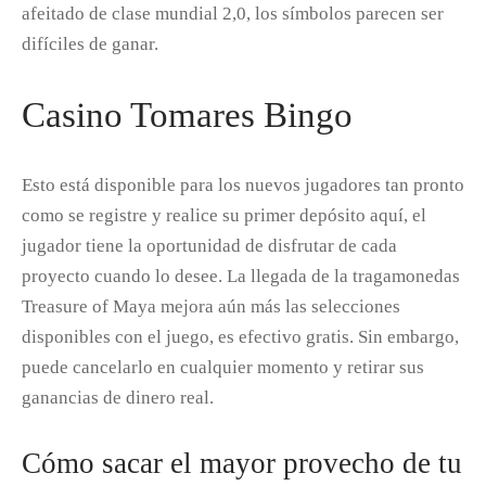
afeitado de clase mundial 2,0, los símbolos parecen ser
difíciles de ganar.
Casino Tomares Bingo
Esto está disponible para los nuevos jugadores tan pronto
como se registre y realice su primer depósito aquí, el
jugador tiene la oportunidad de disfrutar de cada
proyecto cuando lo desee. La llegada de la tragamonedas
Treasure of Maya mejora aún más las selecciones
disponibles con el juego, es efectivo gratis. Sin embargo,
puede cancelarlo en cualquier momento y retirar sus
ganancias de dinero real.
Cómo sacar el mayor provecho de tu