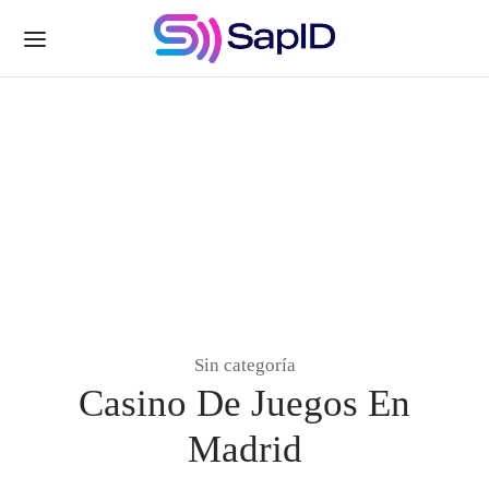
Sin categoría
Casino De Juegos En
Madrid