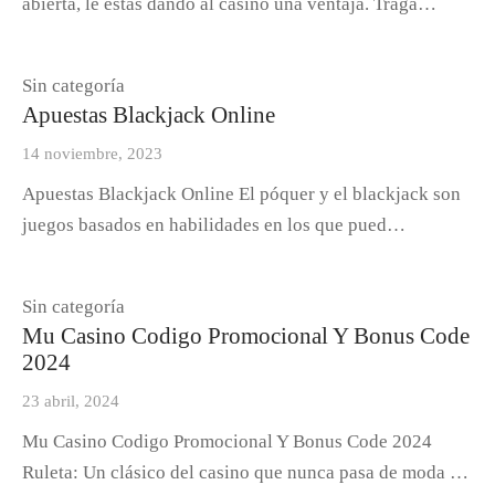
abierta, le estás dando al casino una ventaja. Traga…
Sin categoría
Apuestas Blackjack Online
14 noviembre, 2023
Apuestas Blackjack Online El póquer y el blackjack son
juegos basados en habilidades en los que pued…
Sin categoría
Mu Casino Codigo Promocional Y Bonus Code
2024
23 abril, 2024
Mu Casino Codigo Promocional Y Bonus Code 2024
Ruleta: Un clásico del casino que nunca pasa de moda …