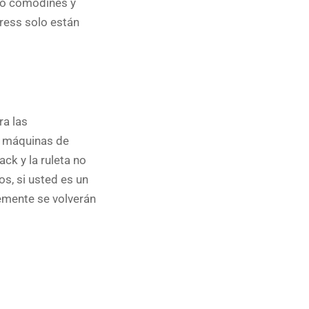
omo comodines y
ress solo están
ra las
y máquinas de
ck y la ruleta no
os, si usted es un
emente se volverán