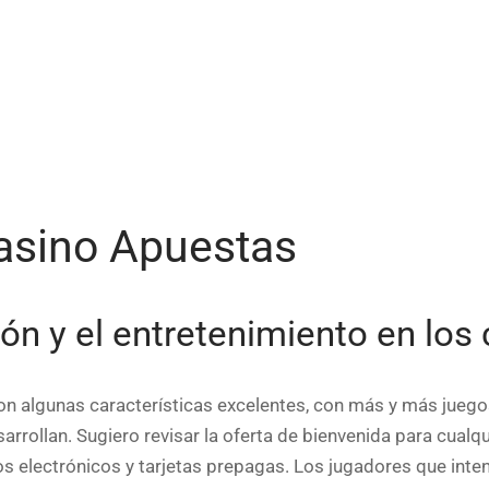
asino Apuestas
ión y el entretenimiento en los
on algunas características excelentes, con más y más juego
arrollan. Sugiero revisar la oferta de bienvenida para cualqu
 electrónicos y tarjetas prepagas. Los jugadores que inte