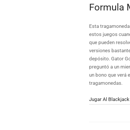
Formula 
Esta tragamonedas 
estos juegos cuand
que pueden resolve
versiones bastante
depósito. Gator Go
preguntó a un miem
un bono que verá e
tragamonedas.
Jugar Al Blackjack