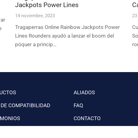
Jackpots Power Lines
C
14 noviembre, 2023
23 
tar
Tragaperras Online Rainbow Jackpots Power
Cu
e
Lines Rounders ayudó a lanzar el boom del
So
póquer a princip…
ro
UCTOS
ALIADOS
 DE COMPATIBILIDAD
FAQ
IMONIOS
CONTACTO
N
TIENDA