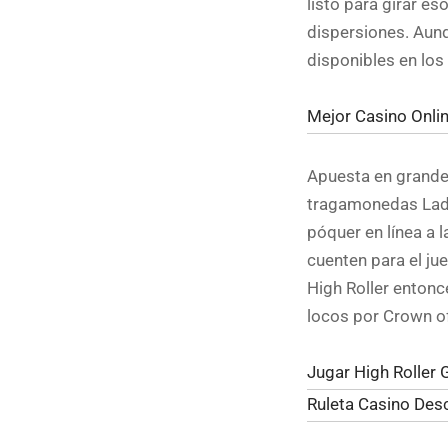
listo para girar e
dispersiones. Aun
disponibles en los 
Mejor Casino Onli
Apuesta en grande 
tragamonedas Lady
póquer en línea a 
cuenten para el jue
High Roller entonc
locos por Crown o
Jugar High Roller 
Ruleta Casino Desc