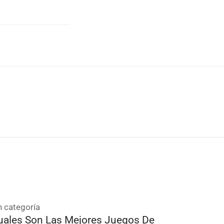
n categoría
uales Son Las Mejores Juegos De