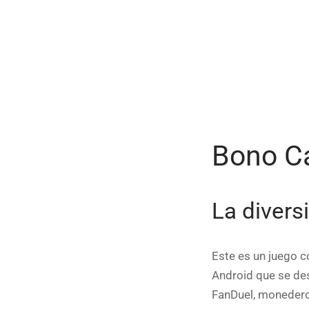
Bono C
La divers
Este es un juego c
Android que se des
FanDuel, monederos