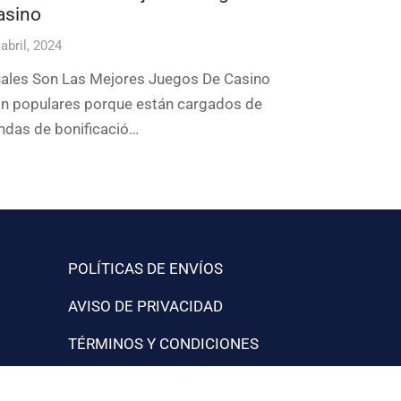
asino
abril, 2024
ales Son Las Mejores Juegos De Casino
n populares porque están cargados de
ndas de bonificació…
POLÍTICAS DE ENVÍOS
AVISO DE PRIVACIDAD
TÉRMINOS Y CONDICIONES
GARANTÍA