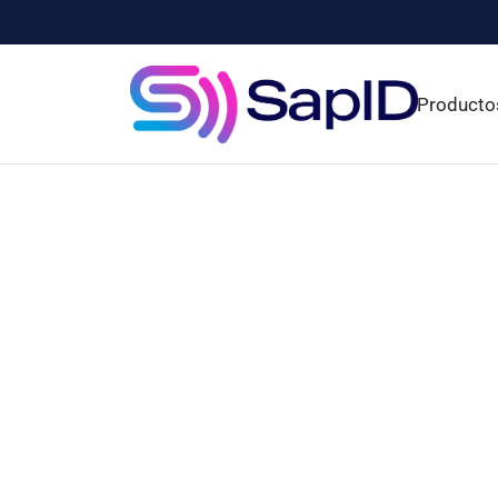
Producto