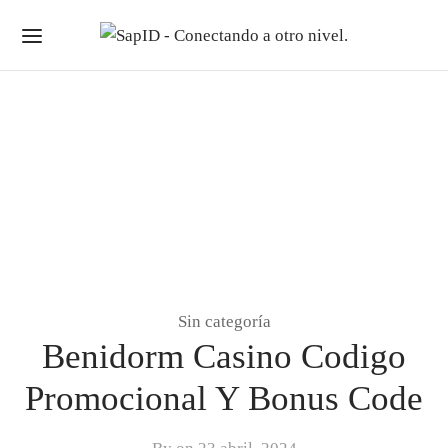
Sin categoría
Benidorm Casino Codigo
Promocional Y Bonus Code