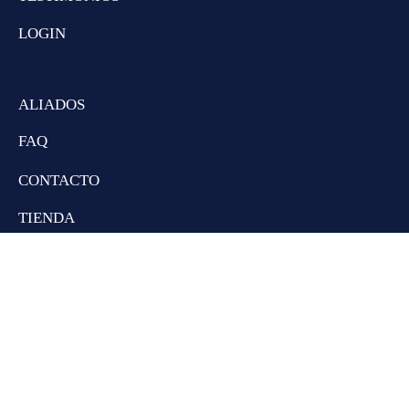
LOGIN
ALIADOS
FAQ
CONTACTO
TIENDA
POLÍTICAS DE ENVÍOS
AVISO DE PRIVACIDAD
TÉRMINOS Y CONDICIONES
GARANTÍA