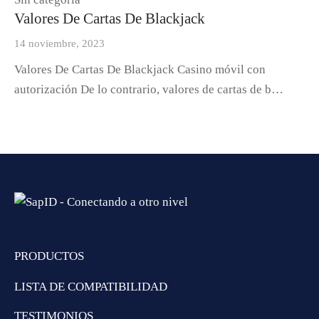
Valores De Cartas De Blackjack
14 noviembre, 2023
Valores De Cartas De Blackjack Casino móvil con
autorización De lo contrario, valores de cartas de b…
PRODUCTOS
LISTA DE COMPATIBILIDAD
TESTIMONIOS