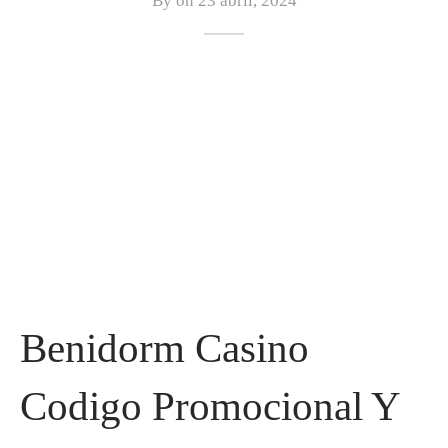
By on
23 abril, 2024
Benidorm Casino
Codigo Promocional Y