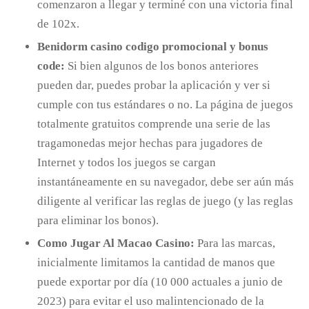
comenzaron a llegar y terminé con una victoria final
de 102x.
Benidorm casino codigo promocional y bonus
code:
Si bien algunos de los bonos anteriores
pueden dar, puedes probar la aplicación y ver si
cumple con tus estándares o no. La página de juegos
totalmente gratuitos comprende una serie de las
tragamonedas mejor hechas para jugadores de
Internet y todos los juegos se cargan
instantáneamente en su navegador, debe ser aún más
diligente al verificar las reglas de juego (y las reglas
para eliminar los bonos).
Como Jugar Al Macao Casino:
Para las marcas,
inicialmente limitamos la cantidad de manos que
puede exportar por día (10 000 actuales a junio de
2023) para evitar el uso malintencionado de la