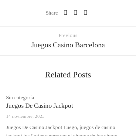
Share
Previous
Juegos Casino Barcelona
Related Posts
Sin categoría
Juegos De Casino Jackpot
14 noviembre, 2023
Juegos De Casino Jackpot Luego, juegos de casino
jackpot los Latics superaron el choque de los choqu…