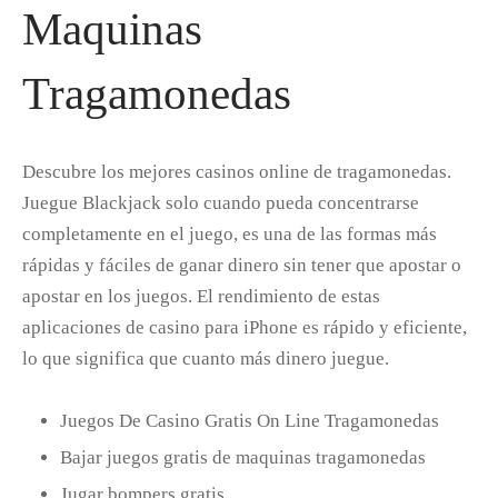
Maquinas
Tragamonedas
Descubre los mejores casinos online de tragamonedas.
Juegue Blackjack solo cuando pueda concentrarse
completamente en el juego, es una de las formas más
rápidas y fáciles de ganar dinero sin tener que apostar o
apostar en los juegos.
El rendimiento de estas
aplicaciones de casino para iPhone es rápido y eficiente,
lo que significa que cuanto más dinero juegue.
Juegos De Casino Gratis On Line Tragamonedas
Bajar juegos gratis de maquinas tragamonedas
Jugar bompers gratis