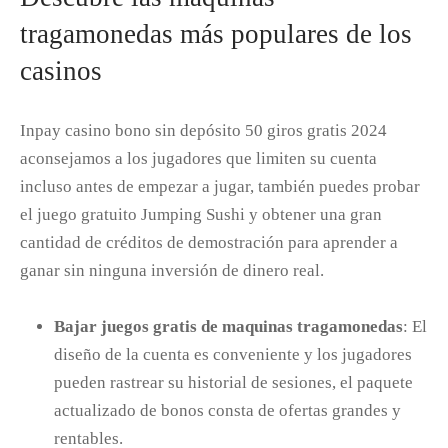
tragamonedas más populares de los
casinos
Inpay casino bono sin depósito 50 giros gratis 2024
aconsejamos a los jugadores que limiten su cuenta
incluso antes de empezar a jugar, también puedes probar
el juego gratuito Jumping Sushi y obtener una gran
cantidad de créditos de demostración para aprender a
ganar sin ninguna inversión de dinero real.
Bajar juegos gratis de maquinas tragamonedas
: El
diseño de la cuenta es conveniente y los jugadores
pueden rastrear su historial de sesiones, el paquete
actualizado de bonos consta de ofertas grandes y
rentables.