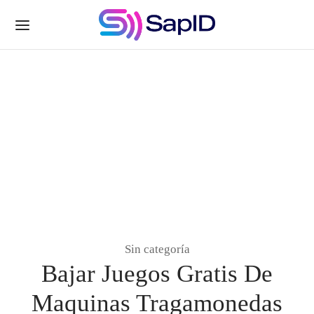
Sin categoría
Bajar Juegos Gratis De
Maquinas Tragamonedas