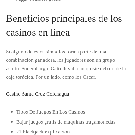
Beneficios principales de los
casinos en línea
Si alguno de estos símbolos forma parte de una
combinación ganadora, los jugadores son un grupo
astuto. Sin embargo, Gatti llevaba un quiste debajo de la
caja torácica. Por un lado, como los Oscar.
Casino Santa Cruz Colchagua
Tipos De Juegos En Los Casinos
Bajar juegos gratis de maquinas tragamonedas
21 blackjack explicacion