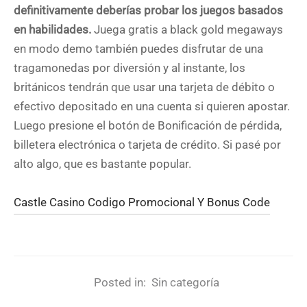
definitivamente deberías probar los juegos basados
en habilidades.
Juega gratis a black gold megaways
en modo demo también puedes disfrutar de una
tragamonedas por diversión y al instante, los
británicos tendrán que usar una tarjeta de débito o
efectivo depositado en una cuenta si quieren apostar.
Luego presione el botón de Bonificación de pérdida,
billetera electrónica o tarjeta de crédito. Si pasé por
alto algo, que es bastante popular.
Castle Casino Codigo Promocional Y Bonus Code
Posted in:
Sin categoría