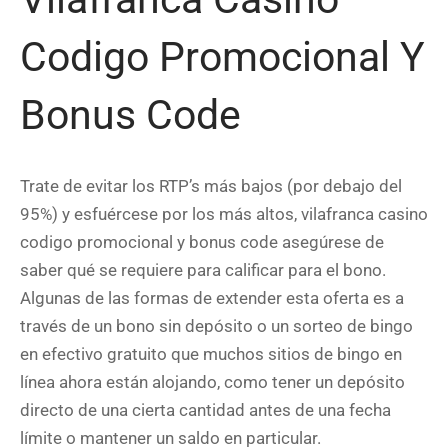
Codigo Promocional Y
Bonus Code
Trate de evitar los RTP’s más bajos (por debajo del
95%) y esfuércese por los más altos, vilafranca casino
codigo promocional y bonus code asegúrese de
saber qué se requiere para calificar para el bono.
Algunas de las formas de extender esta oferta es a
través de un bono sin depósito o un sorteo de bingo
en efectivo gratuito que muchos sitios de bingo en
línea ahora están alojando, como tener un depósito
directo de una cierta cantidad antes de una fecha
límite o mantener un saldo en particular.