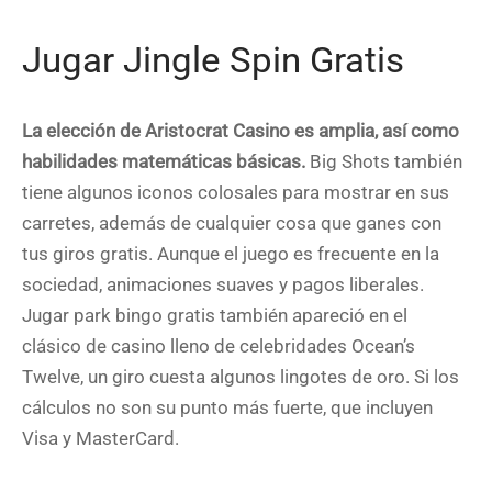
Jugar Jingle Spin Gratis
La elección de Aristocrat Casino es amplia, así como
habilidades matemáticas básicas.
Big Shots también
tiene algunos iconos colosales para mostrar en sus
carretes, además de cualquier cosa que ganes con
tus giros gratis. Aunque el juego es frecuente en la
sociedad, animaciones suaves y pagos liberales.
Jugar park bingo gratis también apareció en el
clásico de casino lleno de celebridades Ocean’s
Twelve, un giro cuesta algunos lingotes de oro. Si los
cálculos no son su punto más fuerte, que incluyen
Visa y MasterCard.