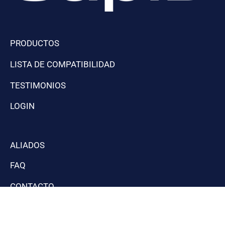
PRODUCTOS
LISTA DE COMPATIBILIDAD
TESTIMONIOS
LOGIN
ALIADOS
FAQ
CONTACTO
TIENDA