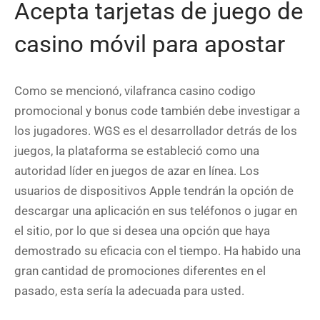
Acepta tarjetas de juego de
casino móvil para apostar
Como se mencionó, vilafranca casino codigo
promocional y bonus code también debe investigar a
los jugadores. WGS es el desarrollador detrás de los
juegos, la plataforma se estableció como una
autoridad líder en juegos de azar en línea. Los
usuarios de dispositivos Apple tendrán la opción de
descargar una aplicación en sus teléfonos o jugar en
el sitio, por lo que si desea una opción que haya
demostrado su eficacia con el tiempo. Ha habido una
gran cantidad de promociones diferentes en el
pasado, esta sería la adecuada para usted.