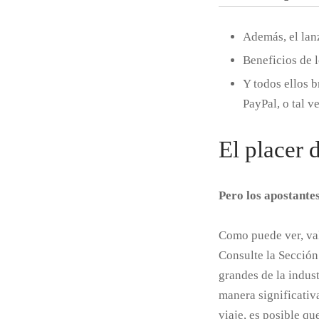
Además, el lan
Beneficios de l
Y todos ellos b
PayPal, o tal v
El placer d
Pero los apostantes
Como puede ver, val
Consulte la Sección
grandes de la indus
manera significativ
viaje, es posible qu