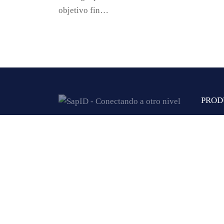
objetivo fin…
PROD
LIST
TEST
LOGI