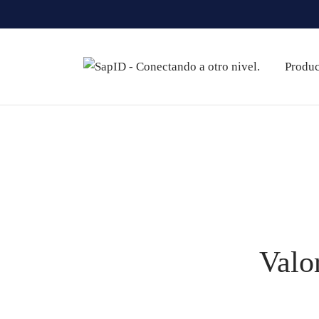
Produc
Valo