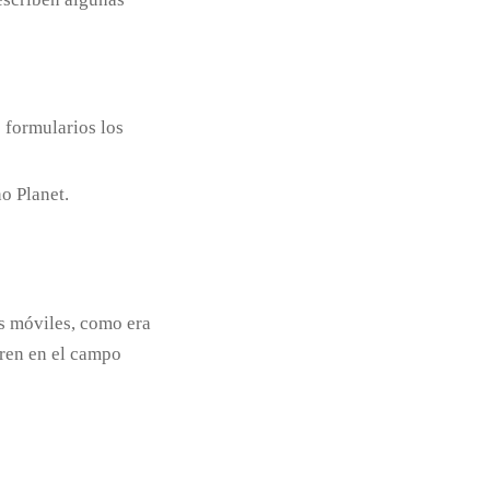
s formularios los
o Planet.
s móviles, como era
eren en el campo