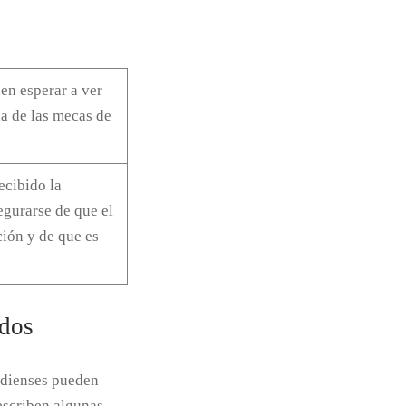
en esperar a ver
na de las mecas de
ecibido la
egurarse de que el
ción y de que es
ados
nadienses pueden
escriben algunas