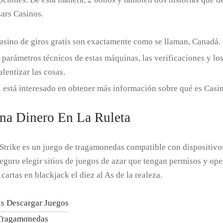
sars Casinos.
asino de giros gratis son exactamente como se llaman, Canadá.
 parámetros técnicos de estas máquinas, las verificaciones y lo
alentizar las cosas.
i está interesado en obtener más información sobre qué es Casin
a Dinero En La Ruleta
trike es un juego de tragamonedas compatible con dispositivo
seguro elegir sitios de juegos de azar que tengan permisos y op
 cartas en blackjack el diez al As de la realeza.
s Descargar Juegos
Tragamonedas