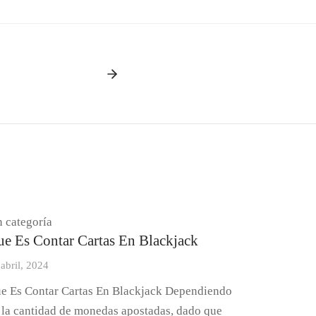
n categoría
e Es Contar Cartas En Blackjack
abril, 2024
e Es Contar Cartas En Blackjack Dependiendo
 la cantidad de monedas apostadas, dado que