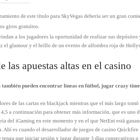
zamiento de este título para SkyVegas debería ser un gran comi
os giros gratuitos.
rindan a los jugadores la oportunidad de realizar sus depósitos y
ez el glamour y el brillo de un evento de alfombra roja de Holl
e las apuestas altas en el casino
 también pueden encontrar líneas en fútbol, jugar crazy time 
ores de las cartas en blackjack mientras que el más largo tomó
 4,5 a continuación para obtener más información, que es uno d
tria del iGaming en este momento y en el que NetEnt está ganan
a. Ahí es cuando el desarrollador de juegos de casino Quickfir
e tenga que iniciar sesión y jugar durante 3 días consecutivos o